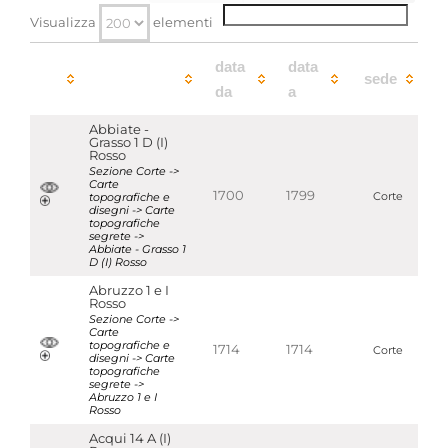
Temi
Visualizza
elementi
Territorio (cartografia storica-catasti)
Parole chiave
data
data
Cartografia
sede
da
a
storica
Disegni
Territorio
Abbiate -
Visualizza tutte le unità archivistiche
Grasso 1 D (I)
Rosso
Sezione Corte ->
Carte
1700
1799
topografiche e
Corte
disegni -> Carte
topografiche
segrete ->
Abbiate - Grasso 1
D (I) Rosso
Abruzzo 1 e I
Rosso
Sezione Corte ->
Carte
topografiche e
1714
1714
Corte
disegni -> Carte
topografiche
segrete ->
Abruzzo 1 e I
Rosso
Acqui 14 A (I)