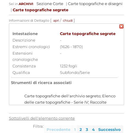
Sezione Corte
|
Carte topografiche e disegni
Sei in
ARCHIVI
:
|
Carte topografiche segrete
[
/
]
Informazioni di Dettaglio
apri
chiudi
Intestazione
Carte topografiche segrete
Descrizione
-
Estremi cronologici
(1626 - 1870)
Estensioni
-
cronologiche
Consistenza
1232 fogli
Qualifica
Subfondo/Serie
Strumenti di ricerca associati
Carte topografiche dell'archivio segreto; Elenco
delle carte topografiche - Serie IV; Raccolte
iconografiche dell'archivio di S.M. [Inventario n.
127]
Sottolivelli dell'elemento corrente
Filtra:
Aggregazioni associate al record corrente
Precedente
1
2
3
4
Successivo