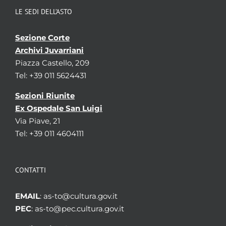
LE SEDI DELL’ASTO
Sezione Corte
Archivi Juvarriani
Piazza Castello, 209
Tel: +39 011 5624431
Sezioni Riunite
Ex Ospedale San Luigi
Via Piave, 21
Tel: +39 011 4604111
CONTATTI
EMAIL
: as-to@cultura.gov.it
PEC
: as-to@pec.cultura.gov.it