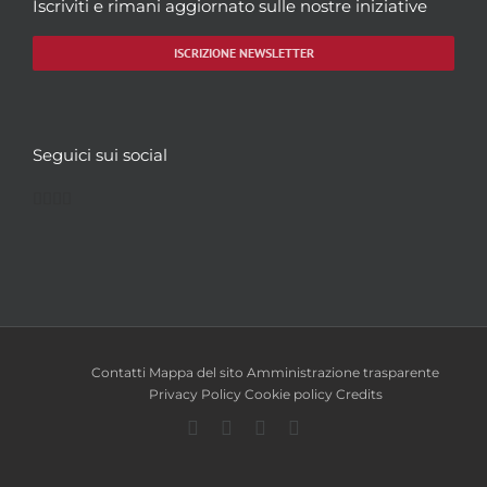
Iscriviti e rimani aggiornato sulle nostre iniziative
ISCRIZIONE NEWSLETTER
Seguici sui social
Facebook
Twitter
YouTube
Instagram
Contatti
Mappa del sito
Amministrazione trasparente
Privacy Policy
Cookie policy
Credits
Facebook
Twitter
YouTube
Instagram