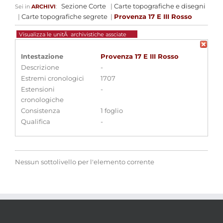
Sezione Corte
|
Carte topografiche e disegni
Sei in
ARCHIVI
:
|
Carte topografiche segrete
|
Provenza 17 E III Rosso
Visualizza le unitÃ archivistiche assciate
Intestazione
Provenza 17 E III Rosso
Descrizione
-
Estremi cronologici
1707
Estensioni
-
cronologiche
Consistenza
1 foglio
Qualifica
-
Nessun sottolivello per l'elemento corrente