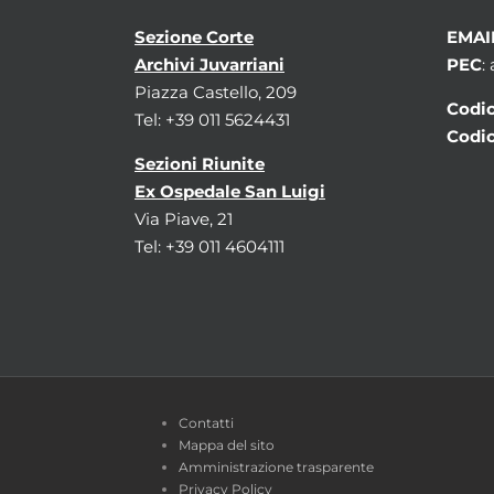
Sezione Corte
EMAI
Archivi Juvarriani
PEC
:
Piazza Castello, 209
Codic
Tel: +39 011 5624431
Codic
Sezioni Riunite
Ex Ospedale San Luigi
Via Piave, 21
Tel: +39 011 4604111
Contatti
Mappa del sito
Amministrazione trasparente
Privacy Policy