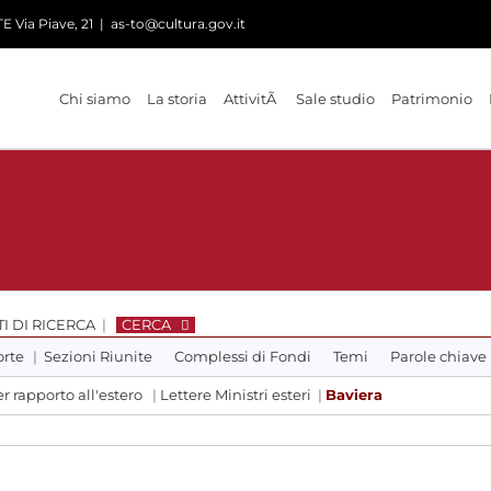
 Via Piave, 21
|
as-to@cultura.gov.it
Chi siamo
La storia
AttivitÃ
Sale studio
Patrimonio
I DI RICERCA
|
CERCA
orte
|
Sezioni Riunite
Complessi di Fondi
Temi
Parole chiave
r rapporto all'estero
|
Lettere Ministri esteri
|
Baviera