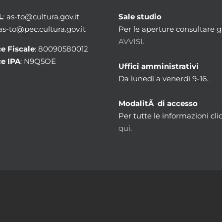
L
: as-to@cultura.gov.it
Sale studio
 as-to@pec.cultura.gov.it
Per le aperture consultare gl
AVVISI.
e Fiscale
: 80090580012
e IPA
: N9Q5OE
Uffici amministrativi
Da lunedì a venerdì 9-16.
ModalitÃ di accesso
Per tutte le informazioni cli
qui.