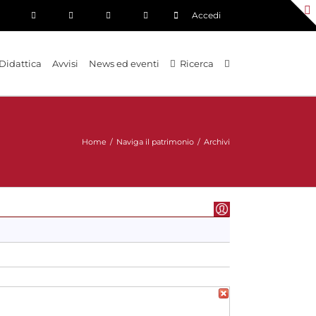
Accedi
Didattica
Avvisi
News ed eventi
Ricerca
Home
/
Naviga il patrimonio
/
Archivi