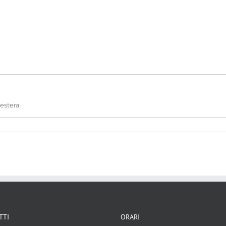
 estera
elazioni tra stati
TTI
ORARI