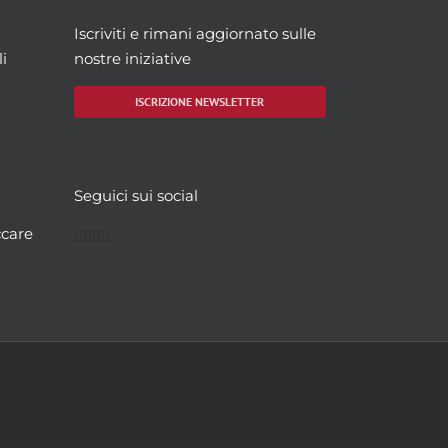
Iscriviti e rimani aggiornato sulle
i
nostre iniziative
ISCRIZIONE NEWSLETTER
Seguici sui social
Facebook
Twitter
YouTube
Instagram
ccare