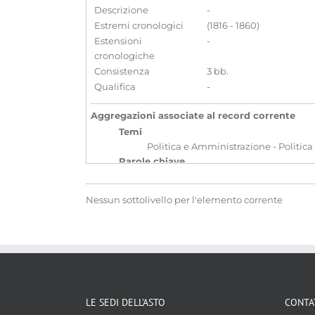
Descrizione
-
Estremi cronologici
(1816 - 1860)
Estensioni
-
cronologiche
Consistenza
3 bb.
Qualifica
-
Aggregazioni associate al record corrente
Temi
Politica e Amministrazione - Politica
Parole chiave
Diplomazia
Corrispondenza
R
Nessun sottolivello per l'elemento corrente
Localizzazione
associata al record corrente
LE SEDI DELL’ASTO
CONTA