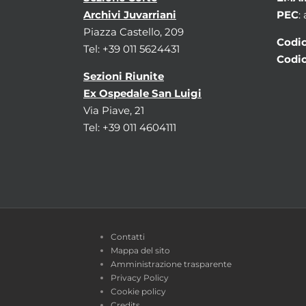
Archivi Juvarriani
PEC
:
Piazza Castello, 209
Codic
Tel: +39 011 5624431
Codic
Sezioni Riunite
Ex Ospedale San Luigi
Via Piave, 21
Tel: +39 011 4604111
Contatti
Mappa del sito
Amministrazione trasparente
Privacy Policy
Cookie policy
Credits