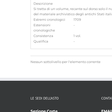
Descrizione
Si tratta di un volume, recante sul dorso solo il 
del materiale archivistico degli antichi Stati itali
Estremi cronologici
1709
Estensioni
-
cronologiche
Consistenza
1 vol.
Qualifica
-
Nessun sottolivello per l'elemento corrente
LE SEDI DELL’ASTO
CONTA
Sezione Corte
EMAI