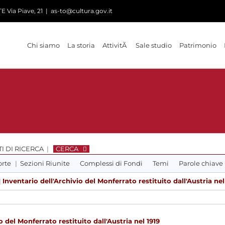
 Via Piave, 21
|
as-to@cultura.gov.it
Chi siamo
La storia
AttivitÃ
Sale studio
Patrimonio
I DI RICERCA
|
CERCA
orte
|
Sezioni Riunite
Complessi di Fondi
Temi
Parole chiave
|
Inventario dell'Archivio del Monferrato restituito dall'Austria nel
o del Monferrato restituito dall'Austria nel 1919