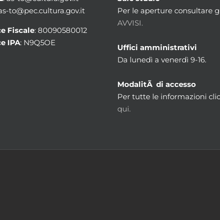
 as-to@pec.cultura.gov.it
Per le aperture consultare gl
AVVISI.
e Fiscale
: 80090580012
e IPA
: N9Q5OE
Uffici amministrativi
Da lunedì a venerdì 9-16.
ModalitÃ di accesso
Per tutte le informazioni cli
qui.