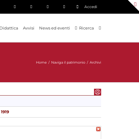
Accedi
Didattica
Avvisi
News ed eventi
Ricerca
Home
/
Naviga il patrimonio
/
Archivi
 1919