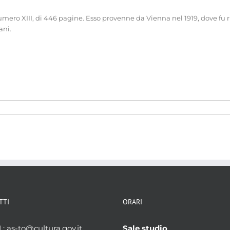
numero XIII, di 446 pagine. Esso provenne da Vienna nel 1919, dove fu ri
ani.
TTI
ORARI
L
: as-to@cultura.gov.it
Sale studio