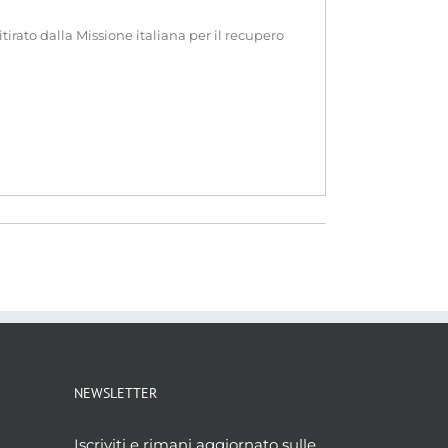
tirato dalla Missione italiana per il recupero
NEWSLETTER
Iscriviti e rimani aggiornato sulle