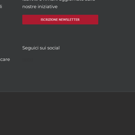
i
nostre iniziative
ISCRIZIONE NEWSLETTER
Seguici sui social
Facebook
Twitter
YouTube
Instagram
ccare