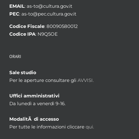
EMAIL
: as-to@cultura.gov.it
PEC
: as-to@pec.cultura.gov.it
Codice Fiscale
: 80090580012
Codice IPA
: N9Q5OE
ORARI
Sale studio
Per le aperture consultare gli
AVVISI.
Uffici amministrativi
Da lunedì a venerdì 9-16.
ModalitÃ di accesso
Per tutte le informazioni cliccare
qui.