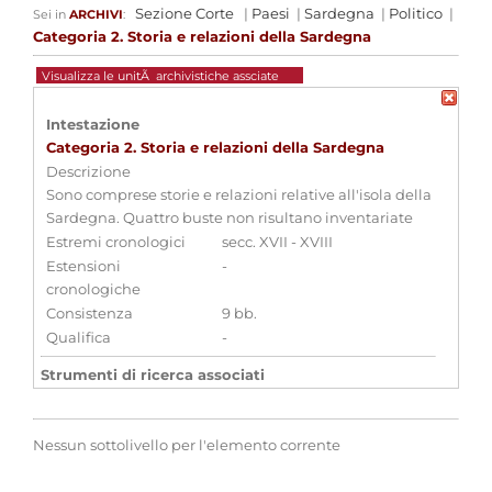
Sezione Corte
|
Paesi
|
Sardegna
|
Politico
|
Sei in
ARCHIVI
:
Categoria 2. Storia e relazioni della Sardegna
Visualizza le unitÃ archivistiche assciate
Intestazione
Categoria 2. Storia e relazioni della Sardegna
Descrizione
Sono comprese storie e relazioni relative all'isola della
Sardegna. Quattro buste non risultano inventariate
Estremi cronologici
secc. XVII - XVIII
Estensioni
-
cronologiche
Consistenza
9 bb.
Qualifica
-
Strumenti di ricerca associati
Inventario n. 281 - PAESI - Sardegna
Nessun sottolivello per l'elemento corrente