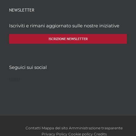
NEWSLETTER
Iscriviti e rimani aggiornato sulle nostre iniziative
ISCRIZIONE NEWSLETTER
Seguici sui social
Facebook
Twitter
YouTube
Instagram
Contatti
Mappa del sito
Amministrazione trasparente
Privacy Policy
Cookie policy
Credits