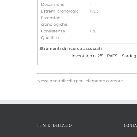
Descrizione
-
Estremi cronologici
1793
Estensioni
-
cronologiche
Consistenza
1 b.
Qualifica
-
Strumenti di ricerca associati
Inventario n. 281 - PAESI - Sarde
Nessun sottolivello per l'elemento corrente
LE SEDI DELL’ASTO
CONTA