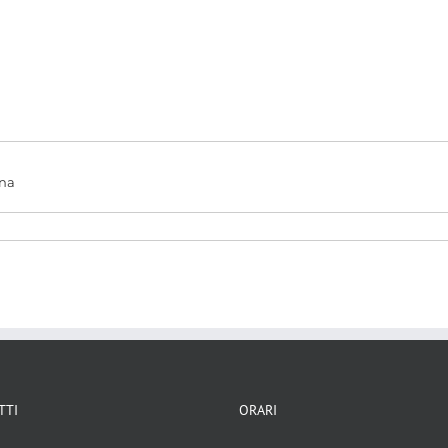
gna
TTI
ORARI