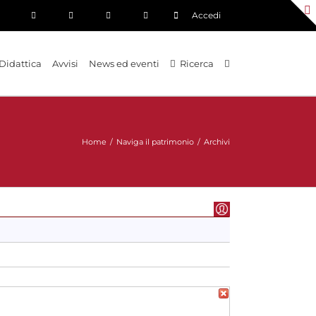
Accedi
Didattica
Avvisi
News ed eventi
Ricerca
Home
/
Naviga il patrimonio
/
Archivi