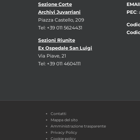
Sezione Corte
EMAI
Archivi Juvarriani
PEC
:
Piazza Castello, 209
Codic
Tel: +39 011 5624431
Codic
Sezioni Riunite
Ex Ospedale San Luigi
Via Piave, 21
Tel: +39 011 4604111
Contatti
Mappa del sito
Amministrazione trasparente
Privacy Policy
Cookie policy