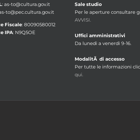
L
: as-to@cultura.gov.it
Sale studio
 as-to@pec.cultura.gov.it
Per le aperture consultare gl
AVVISI.
e Fiscale
: 80090580012
e IPA
: N9Q5OE
Uffici amministrativi
Da lunedì a venerdì 9-16.
ModalitÃ di accesso
Per tutte le informazioni cli
qui.