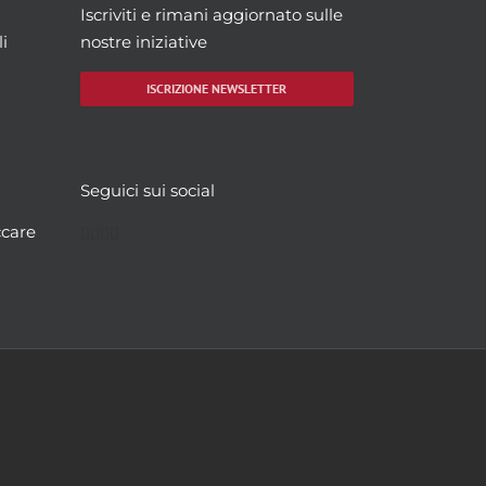
Iscriviti e rimani aggiornato sulle
i
nostre iniziative
ISCRIZIONE NEWSLETTER
Seguici sui social
Facebook
Twitter
YouTube
Instagram
ccare