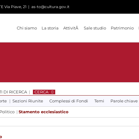
 Via Piave, 21
|
as-to@cultura.gov.it
Chi siamo
La storia
AttivitÃ
Sale studio
Patrimonio
I DI RICERCA
|
CERCA
orte
|
Sezioni Riunite
Complessi di Fondi
Temi
Parole chiave
Politico
|
Stamento ecclesiastico
o