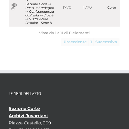
Sezione Corte ->
1770
1770
Paesi -> Sardegna
Corte
-> Corrispondenza
dall'isola -> Vicerè
-> Visita vicerè
D'Hallot - Serie K
Vista da 1 a 11 di 11 elementi
Precedente
1
Successivo
LE SEDI DELL’ASTO
Sezione Corte
Archivi Juvarriani
Piazza Castello, 209