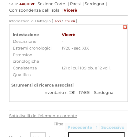
Sezione Corte
|
Paesi
|
Sardegna
|
Sei in
ARCHIVI
:
Corrispondenza dall'isola
|
Vicerè
[
/
]
Informazioni di Dettaglio
apri
chiudi
Intestazione
Vicerè
Descrizione
-
Estremi cronologici
1720 - sec. XIX
Estensioni
-
cronologiche
Consistenza
121 di cui 109 bb. e 12 voll.
Qualifica
-
Strumenti di ricerca associati
Inventario n. 281 - PAESI - Sardegna
Sottolivelli dell'elemento corrente
Filtra:
Precedente
1
Successivo