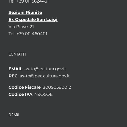
Tel: +39 011 5624431
Sezioni Riunite
Ex Ospedale San Luigi
Via Piave, 21
Tel: +39 011 4604111
CONTATTI
EMAIL
: as-to@cultura.gov.it
PEC
: as-to@pec.cultura.gov.it
Codice Fiscale
: 80090580012
Codice IPA
: N9Q5OE
ORARI