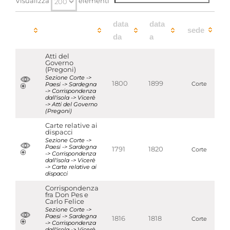
Visualizza
elementi
data
data
sede
da
a
Atti del
Governo
(Pregoni)
Sezione Corte ->
1800
1899
Paesi -> Sardegna
Corte
-> Corrispondenza
dall'isola -> Vicerè
-> Atti del Governo
(Pregoni)
Carte relative ai
dispacci
Sezione Corte ->
Paesi -> Sardegna
1791
1820
Corte
-> Corrispondenza
dall'isola -> Vicerè
-> Carte relative ai
dispacci
Corrispondenza
fra Don Pes e
Carlo Felice
Sezione Corte ->
Paesi -> Sardegna
1816
1818
Corte
-> Corrispondenza
dall'isola -> Vicerè