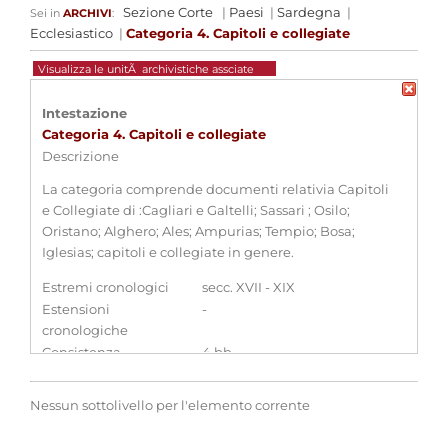
Sezione Corte
|
Paesi
|
Sardegna
|
Sei in
ARCHIVI
:
Ecclesiastico
|
Categoria 4. Capitoli e collegiate
Visualizza le unitÃ archivistiche assciate
Intestazione
Categoria 4. Capitoli e collegiate
Descrizione
La categoria comprende documenti relativia Capitoli
e Collegiate di :Cagliari e Galtelli; Sassari ; Osilo;
Oristano; Alghero; Ales; Ampurias; Tempio; Bosa;
Iglesias; capitoli e collegiate in genere.
Estremi cronologici
secc. XVII - XIX
Estensioni
-
cronologiche
Consistenza
4 bb.
Qualifica
-
Nessun sottolivello per l'elemento corrente