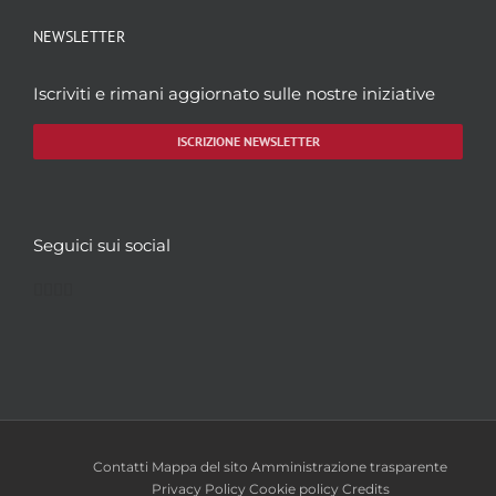
NEWSLETTER
Iscriviti e rimani aggiornato sulle nostre iniziative
ISCRIZIONE NEWSLETTER
Seguici sui social
Facebook
Twitter
YouTube
Instagram
Contatti
Mappa del sito
Amministrazione trasparente
Privacy Policy
Cookie policy
Credits