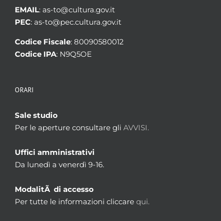
EMAIL
: as-to@cultura.gov.it
PEC
: as-to@pec.cultura.gov.it
Codice Fiscale
: 80090580012
Codice IPA
: N9Q5OE
ORARI
Sale studio
Per le aperture consultare gli
AVVISI.
Uffici amministrativi
Da lunedì a venerdì 9-16.
ModalitÃ di accesso
Per tutte le informazioni cliccare
qui.