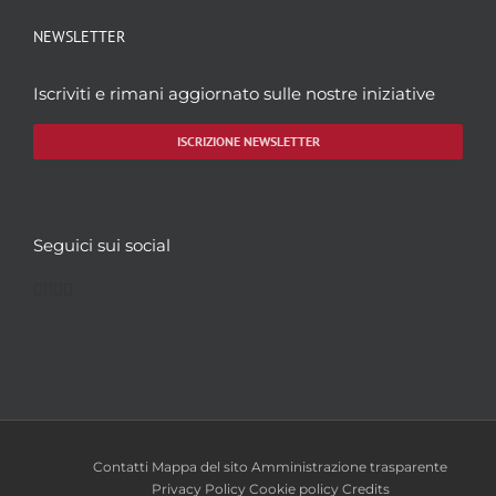
NEWSLETTER
Iscriviti e rimani aggiornato sulle nostre iniziative
ISCRIZIONE NEWSLETTER
Seguici sui social
Facebook
Twitter
YouTube
Instagram
Contatti
Mappa del sito
Amministrazione trasparente
Privacy Policy
Cookie policy
Credits