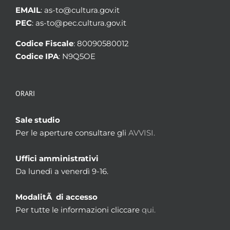
EMAIL
: as-to@cultura.gov.it
PEC
: as-to@pec.cultura.gov.it
Codice Fiscale
: 80090580012
Codice IPA
: N9Q5OE
ORARI
Sale studio
Per le aperture consultare gli
AVVISI.
Uffici amministrativi
Da lunedì a venerdì 9-16.
ModalitÃ di accesso
Per tutte le informazioni cliccare
qui.