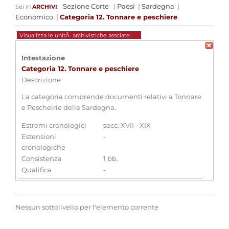
Sezione Corte
|
Paesi
|
Sardegna
|
Sei in
ARCHIVI
:
Economico
|
Categoria 12. Tonnare e peschiere
Visualizza le unitÃ archivistiche assciate
Intestazione
Categoria 12. Tonnare e peschiere
Descrizione
La categoria comprende documenti relativi a Tonnare
e Pescheirie della Sardegna.
Estremi cronologici
secc. XVII - XIX
Estensioni
-
cronologiche
Consistenza
1 bb.
Qualifica
-
Strumenti di ricerca associati
Inventario n. 281 - PAESI - Sardegna
Nessun sottolivello per l'elemento corrente