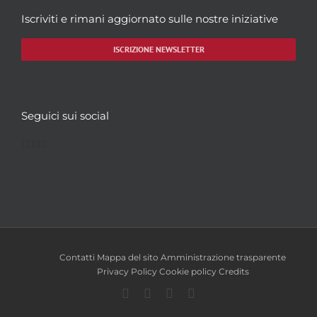
Iscriviti e rimani aggiornato sulle nostre iniziative
ISCRIZIONE NEWSLETTER
Seguici sui social
Facebook
Twitter
YouTube
Instagram
Contatti
Mappa del sito
Amministrazione trasparente
Privacy Policy
Cookie policy
Credits
Facebook
Twitter
YouTube
Instagram