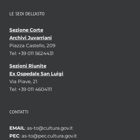
LE SEDI DELL’ASTO
Sezione Corte
Archivi Juvarriani
Piazza Castello, 209
Tel: +39 011 5624431
Sezioni Riunite
Ex Ospedale San Luigi
Via Piave, 21
Tel: +39 011 4604111
CONTATTI
EMAIL
: as-to@cultura.gov.it
PEC
: as-to@pec.cultura.gov.it