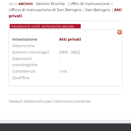
Sezioni Riunite
|
Uffici di insinuazione
|
Sei in
ARCHIVI
:
Ufficio di insinuazione di San Benigno
|
San Benigno
|
Atti
privati
Visualizza le unitÃ archivistiche assciate
Intestazione
Atti privati
Descrizione
-
Estremi cronologici
(1816 - 1822)
Estensioni
-
cronologiche
Consistenza
1 vol.
Qualifica
-
Nessun sottolivello per l'elemento corrente