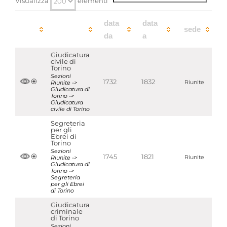
Visualizza
elementi
Strumenti di ricerca associati
Giudicatura di Torino
data
data
sede
da
a
Aggregazioni associate al record corrente
Temi
Giudicatura
Giustizia
civile di
Torino
Parole chiave
Sezioni
1732
1832
Giustizia
Riunite ->
Riunite
Giudicatura di
Torino ->
Giudicatura
Localizzazione
associata al record corrente
civile di Torino
Segreteria
Visualizza tutte le unità archivistiche
per gli
Ebrei di
Torino
Sezioni
1745
1821
Riunite ->
Riunite
Giudicatura di
Torino ->
Segreteria
per gli Ebrei
di Torino
Giudicatura
criminale
di Torino
Sezioni