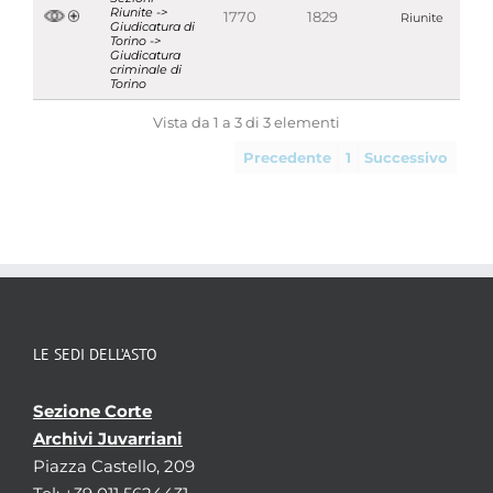
Riunite ->
1770
1829
Riunite
Giudicatura di
Torino ->
Giudicatura
criminale di
Torino
Vista da 1 a 3 di 3 elementi
Precedente
1
Successivo
LE SEDI DELL’ASTO
Sezione Corte
Archivi Juvarriani
Piazza Castello, 209