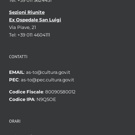
Tel: +39 011 5624431
Sezioni Riunite
Ex Ospedale San Luigi
Via Piave, 21
Tel: +39 011 4604111
CONTATTI
EMAIL
: as-to@cultura.gov.it
PEC
: as-to@pec.cultura.gov.it
Codice Fiscale
: 80090580012
Codice IPA
: N9Q5OE
ORARI