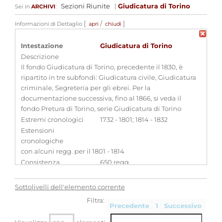
Sezioni Riunite
|
Giudicatura di Torino
Sei in
ARCHIVI
:
[
/
]
Informazioni di Dettaglio
apri
chiudi
Intestazione
Giudicatura di Torino
Descrizione
Il fondo Giudicatura di Torino, precedente il 1830, è
ripartito in tre subfondi: Giudicatura civile, Giudicatura
criminale, Segreteria per gli ebrei. Per la
documentazione successiva, fino al 1866, si veda il
fondo Pretura di Torino, serie Giudicatura di Torino
Estremi cronologici
1732 - 1801; 1814 - 1832
Estensioni
cronologiche
con alcuni regg. per il 1801 - 1814
Consistenza
650 regg.
Qualifica
-
Sottolivelli dell'elemento corrente
Produttori di archivi associati
Filtra:
Giudicatura di Torino
[
Enti
]
Precedente
1
Successivo