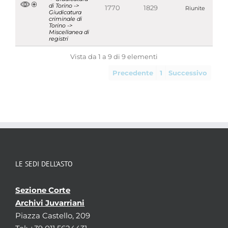
di Torino ->
1770
1829
Riunite
Giudicatura
criminale di
Torino ->
Miscellanea di
registri
Vista da 1 a 9 di 9 elementi
Precedente
1
Successivo
LE SEDI DELL’ASTO
Sezione Corte
Archivi Juvarriani
Piazza Castello, 209