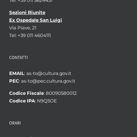
Tel: +39 011 5624431
Sezioni Riunite
Ex Ospedale San Luigi
Via Piave, 21
Tel: +39 011 4604111
CONTATTI
EMAIL
: as-to@cultura.gov.it
PEC
: as-to@pec.cultura.gov.it
Codice Fiscale
: 80090580012
Codice IPA
: N9Q5OE
ORARI