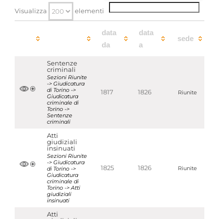
Visualizza
elementi
data
data
sede
da
a
Sentenze
criminali
Sezioni Riunite
-> Giudicatura
di Torino ->
1817
1826
Riunite
Giudicatura
criminale di
Torino ->
Sentenze
criminali
Atti
giudiziali
insinuati
Sezioni Riunite
-> Giudicatura
1825
1826
di Torino ->
Riunite
Giudicatura
criminale di
Torino -> Atti
giudiziali
insinuati
Atti