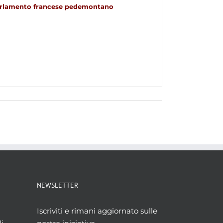
l parlamento francese pedemontano
NEWSLETTER
Iscriviti e rimani aggiornato sulle