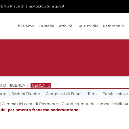
 Via Piave, 21
|
as-to@cultura.gov.it
Chi siamo
La storia
AttivitÃ
Sale studio
Patrimonio
I DI RICERCA
|
CERCA
orte
|
Sezioni Riunite
Complessi di Fondi
Temi
Parole chiave
|
Camera dei conti di Piemonte
|
Giuridico, materie camerali civili (Ar
le del parlamento francese pedemontano