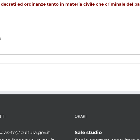
, decreti ed ordinanze tanto in materia civile che criminale de
e
TTI
ORARI
L
: as-to@cultura.gov.it
Sale studio