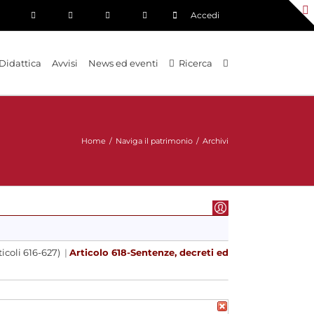
Accedi
Didattica
Avvisi
News ed eventi
Ricerca
Home
/
Naviga il patrimonio
/
Archivi
ticoli 616-627)
|
Articolo 618-Sentenze, decreti ed