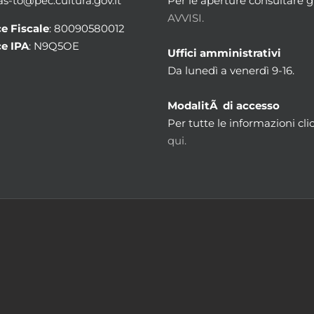
 as-to@pec.cultura.gov.it
Per le aperture consultare gl
AVVISI.
e Fiscale
: 80090580012
e IPA
: N9Q5OE
Uffici amministrativi
Da lunedì a venerdì 9-16.
ModalitÃ di accesso
Per tutte le informazioni cli
qui.