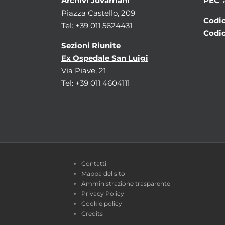
Archivi Juvarriani
PEC
:
Piazza Castello, 209
Codic
Tel: +39 011 5624431
Codic
Sezioni Riunite
Ex Ospedale San Luigi
Via Piave, 21
Tel: +39 011 4604111
Contatti
Mappa del sito
Amministrazione trasparente
Privacy Policy
Cookie policy
Credits