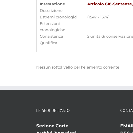
Intestazione
Articolo 618-Sentenze
Descrizione
-
Estremi cronologici
(1547 - 1574)
Estensioni
-
cronologiche
Consistenza
2 unità di conservazion
Qualifica
-
Nessun sottolivello per l'elemento corrente
LE SEDI DELL’ASTO
CONTA
Sezione Corte
EMAI