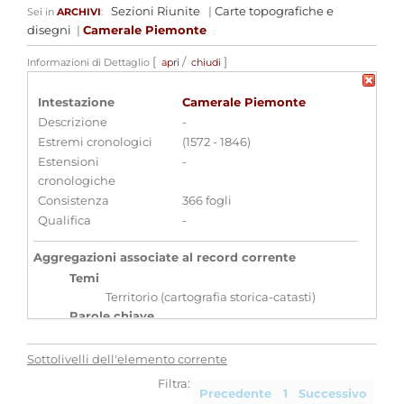
Sezioni Riunite
|
Carte topografiche e
Sei in
ARCHIVI
:
disegni
|
Camerale Piemonte
[
/
]
Informazioni di Dettaglio
apri
chiudi
Intestazione
Camerale Piemonte
Descrizione
-
Estremi cronologici
(1572 - 1846)
Estensioni
-
cronologiche
Consistenza
366 fogli
Qualifica
-
Aggregazioni associate al record corrente
Temi
Territorio (cartografia storica-catasti)
Parole chiave
Cartografia
storica
Disegni
Territorio
Sottolivelli dell'elemento corrente
Filtra:
Precedente
1
Successivo
Visualizza tutte le unità archivistiche