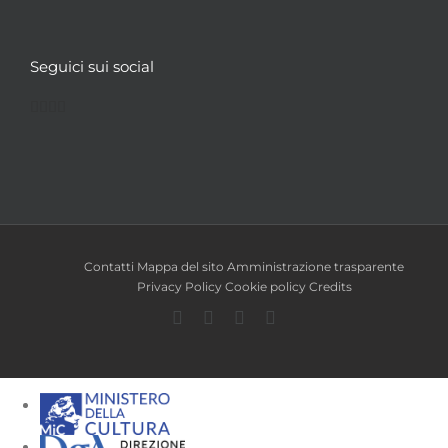
Seguici sui social
Facebook
Twitter
YouTube
Instagram
Contatti
Mappa del sito
Amministrazione trasparente
Privacy Policy
Cookie policy
Credits
Facebook
Twitter
YouTube
Instagram