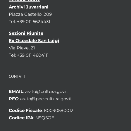
Archivi Juvarriani
Piazza Castello, 209
Tel: +39 011 5624431
Sezioni Riunite
Ex Ospedale San Luigi
Via Piave, 21
Tel: +39 011 4604111
CONTATTI
EMAIL
: as-to@cultura.gov.it
PEC
: as-to@pec.cultura.gov.it
Codice Fiscale
: 80090580012
Codice IPA
: N9Q5OE