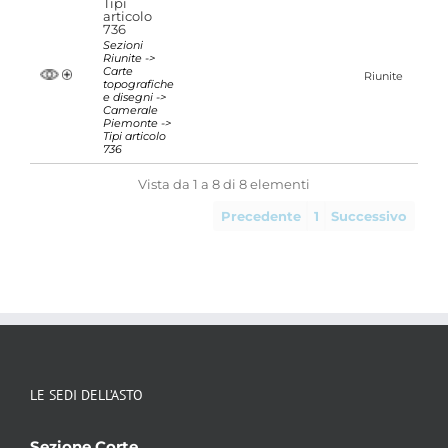
Tipi
articolo
736
Sezioni
Riunite ->
Carte
Riunite
topografiche
e disegni ->
Camerale
Piemonte ->
Tipi articolo
736
Vista da 1 a 8 di 8 elementi
Precedente
1
Successivo
LE SEDI DELL’ASTO
Sezione Corte