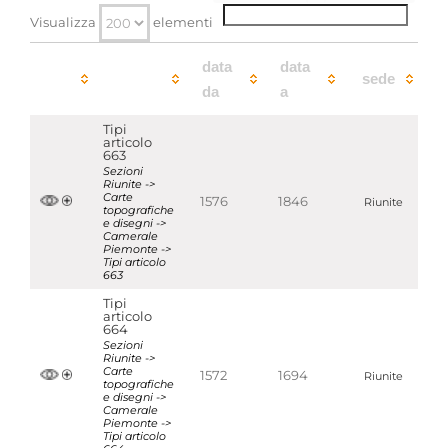
Visualizza
elementi
data
data
sede
da
a
Tipi
articolo
663
Sezioni
Riunite ->
Carte
1576
1846
Riunite
topografiche
e disegni ->
Camerale
Piemonte ->
Tipi articolo
663
Tipi
articolo
664
Sezioni
Riunite ->
Carte
1572
1694
Riunite
topografiche
e disegni ->
Camerale
Piemonte ->
Tipi articolo