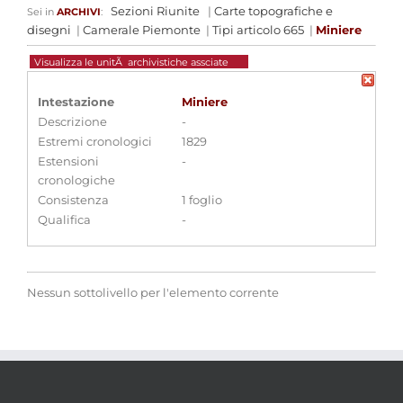
Sezioni Riunite
|
Carte topografiche e
Sei in
ARCHIVI
:
disegni
|
Camerale Piemonte
|
Tipi articolo 665
|
Miniere
Visualizza le unitÃ archivistiche assciate
Intestazione
Miniere
Descrizione
-
Estremi cronologici
1829
Estensioni
-
cronologiche
Consistenza
1 foglio
Qualifica
-
Nessun sottolivello per l'elemento corrente