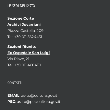
LE SEDI DELL’ASTO
Sezione Corte
Archivi Juvarriani
Piazza Castello, 209
Tel: +39 011 5624431
Sezioni Riunite
Ex Ospedale San Luigi
Via Piave, 21
Tel: +39 011 4604111
CONTATTI
EMAIL
: as-to@cultura.gov.it
PEC
: as-to@pec.cultura.gov.it