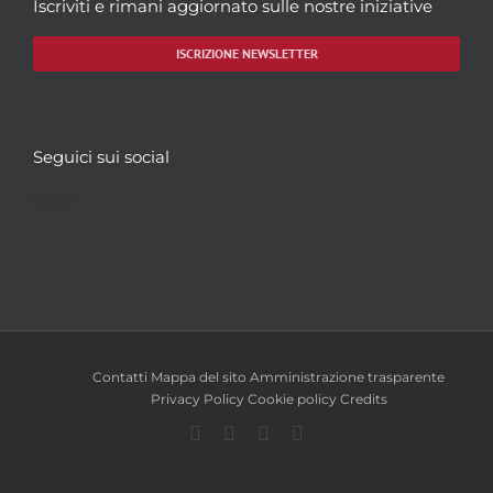
Iscriviti e rimani aggiornato sulle nostre iniziative
ISCRIZIONE NEWSLETTER
Seguici sui social
Facebook
Twitter
YouTube
Instagram
Contatti
Mappa del sito
Amministrazione trasparente
Privacy Policy
Cookie policy
Credits
Facebook
Twitter
YouTube
Instagram