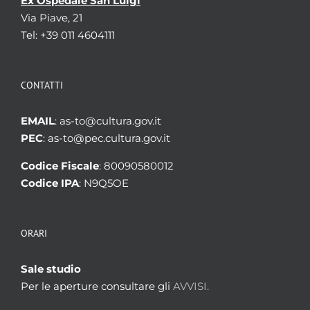
Ex Ospedale San Luigi
Via Piave, 21
Tel: +39 011 4604111
CONTATTI
EMAIL
: as-to@cultura.gov.it
PEC
: as-to@pec.cultura.gov.it
Codice Fiscale
: 80090580012
Codice IPA
: N9Q5OE
ORARI
Sale studio
Per le aperture consultare gli
AVVISI.