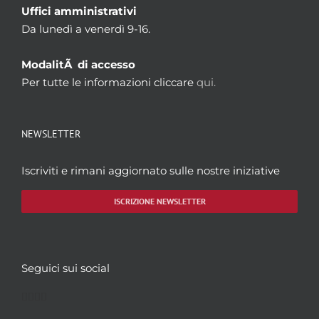
Uffici amministrativi
Da lunedì a venerdì 9-16.
ModalitÃ di accesso
Per tutte le informazioni cliccare
qui.
NEWSLETTER
Iscriviti e rimani aggiornato sulle nostre iniziative
ISCRIZIONE NEWSLETTER
Seguici sui social
Facebook
Twitter
YouTube
Instagram