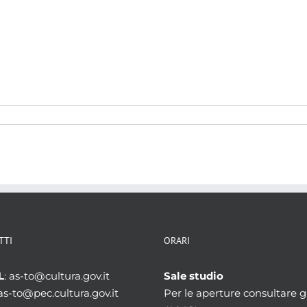
TTI
ORARI
L
: as-to@cultura.gov.it
Sale studio
 as-to@pec.cultura.gov.it
Per le aperture consultare gl