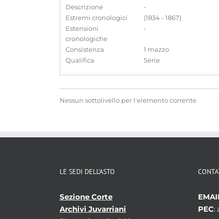
Descrizione
-
Estremi cronologici
(1834 - 1867)
Estensioni
-
cronologiche
Consistenza
1 mazzo
Qualifica
Serie
Nessun sottolivello per l'elemento corrente
LE SEDI DELL’ASTO
CONTA
Sezione Corte
EMAI
Archivi Juvarriani
PEC
: