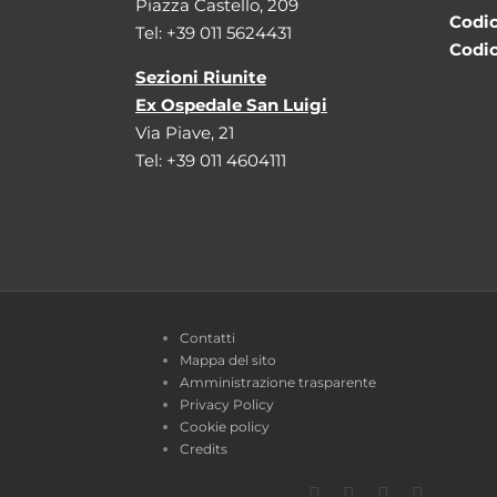
Piazza Castello, 209
Codic
Tel: +39 011 5624431
Codic
Sezioni Riunite
Ex Ospedale San Luigi
Via Piave, 21
Tel: +39 011 4604111
Contatti
Mappa del sito
Amministrazione trasparente
Privacy Policy
Cookie policy
Credits
Facebook
Twitter
YouTube
Instagra