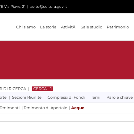
 Via Piave, 21
|
as-to@cultura.gov.it
Chi siamo
La storia
AttivitÃ
Sale studio
Patrimonio
I DI RICERCA
|
CERCA
orte
|
Sezioni Riunite
Complessi di Fondi
Temi
Parole chiave
Tenimenti
|
Tenimento di Apertole
|
Acque