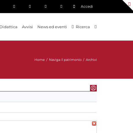
Accedi
Didattica
Avvisi
News ed eventi
Ricerca
Home
/
Naviga il patrimonio
/
Archivi