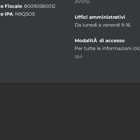
AVVISI.
e Fiscale
: 80090580012
e IPA
: N9Q5OE
Uffici amministrativi
Da lunedì a venerdì 9-16.
ModalitÃ di accesso
Per tutte le informazioni cli
qui.
m