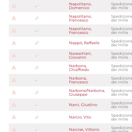
Napolitano,
Spedizion
Domenico
dei mille
Napolitano,
Spedizion
Francesco
dei mille
Napolitano,
Spedizion
Francesco
dei mille
Spedizion
Nappò, Raffaele
dei mille
Naraschieri,
Spedizion
Giovanni
dei mille
Narbona,
Spedizion
Chiaffredo
dei mille
Narbona,
Spedizion
Francesco
dei mille
Narbone/Narbona,
Spedizion
Giuseppe
dei mille
Spedizion
Narci, Giustino
dei mille
Spedizion
Narcio, Vito
dei mille
Spedizion
Narcise, Vittorio
dei mille