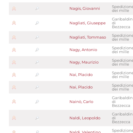
Spedizion
Nagis, Giovanni
dei mille
Garibaldin
Nagliati, Giuseppe
di
Bezzecca
Spedizion
Nagliati, Tommaso
dei mille
Spedizion
Nagy, Antonio
dei mille
Spedizion
Nagy, Maurizio
dei mille
Spedizion
Nai, Placido
dei mille
Spedizion
Nai, Placido
dei mille
Garibaldin
Nainò, Carlo
di
Bezzecca
Garibaldin
Naldi, Leopoldo
di
Bezzecca
Spedizion
Naldi, Valentino