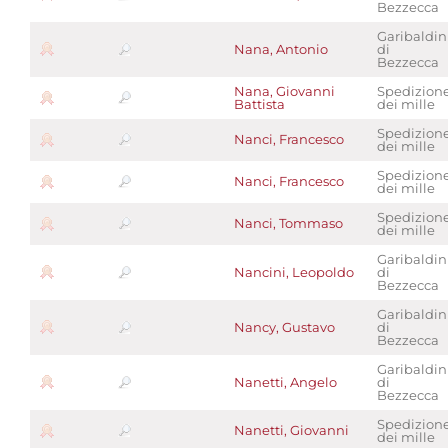
Bezzecca
Garibaldin
Nana, Antonio
di
Bezzecca
Nana, Giovanni
Spedizion
Battista
dei mille
Spedizion
Nanci, Francesco
dei mille
Spedizion
Nanci, Francesco
dei mille
Spedizion
Nanci, Tommaso
dei mille
Garibaldin
Nancini, Leopoldo
di
Bezzecca
Garibaldin
Nancy, Gustavo
di
Bezzecca
Garibaldin
Nanetti, Angelo
di
Bezzecca
Spedizion
Nanetti, Giovanni
dei mille