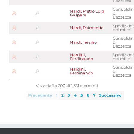
Bezzecca
Garibaldin
Nardi, Pietro Luigi
di
Gaspare
Bezzecca
Spedizion
Nardi, Raimondo
dei mille
Garibaldin
Nardi, Terzilio
di
Bezzecca
Nardini,
Spedizion
Ferdinando
dei mille
Garibaldin
Nardini,
di
Ferdinando
Bezzecca
Vista da 1 a 200 di 1,331 elementi
Precedente
1
2
3
4
5
6
7
Successivo