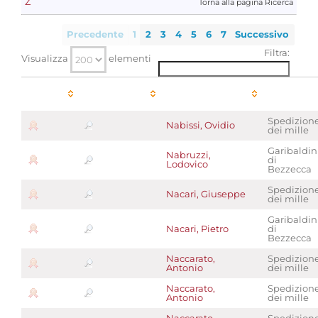
Z
Torna alla pagina Ricerca
Precedente
1
2
3
4
5
6
7
Successivo
Filtra:
Visualizza
elementi
Mille
Immagini
Garibaldino
Fonte
Spedizion
Nabissi, Ovidio
dei mille
Garibaldin
Nabruzzi,
di
Lodovico
Bezzecca
Spedizion
Nacari, Giuseppe
dei mille
Garibaldin
Nacari, Pietro
di
Bezzecca
Naccarato,
Spedizion
Antonio
dei mille
Naccarato,
Spedizion
Antonio
dei mille