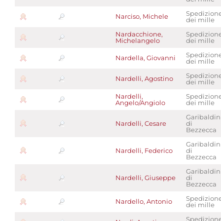
Spedizion
Narciso, Michele
dei mille
Nardacchione,
Spedizion
Michelangelo
dei mille
Spedizion
Nardella, Giovanni
dei mille
Spedizion
Nardelli, Agostino
dei mille
Nardelli,
Spedizion
Angelo/Angiolo
dei mille
Garibaldin
Nardelli, Cesare
di
Bezzecca
Garibaldin
Nardelli, Federico
di
Bezzecca
Garibaldin
Nardelli, Giuseppe
di
Bezzecca
Spedizion
Nardello, Antonio
dei mille
Spedizion