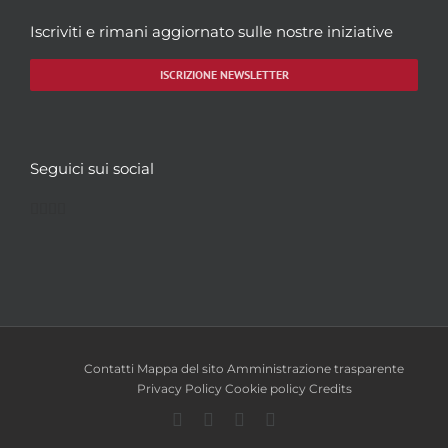
Iscriviti e rimani aggiornato sulle nostre iniziative
ISCRIZIONE NEWSLETTER
Seguici sui social
Facebook
Twitter
YouTube
Instagram
Contatti
Mappa del sito
Amministrazione trasparente
Privacy Policy
Cookie policy
Credits
Facebook
Twitter
YouTube
Instagram