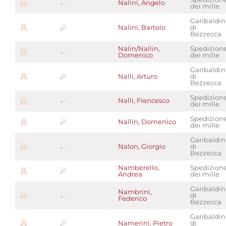
Nalini, Angelo
dei mille
Garibaldin
Nalini, Bartolo
di
Bezzecca
Nalin/Nallin,
Spedizion
Domenico
dei mille
Garibaldin
Nalli, Arturo
di
Bezzecca
Spedizion
Nalli, Francesco
dei mille
Spedizion
Nallin, Domenico
dei mille
Garibaldin
Nalon, Giorgio
di
Bezzecca
Namberello,
Spedizion
Andrea
dei mille
Garibaldin
Nambrini,
di
Federico
Bezzecca
Garibaldin
Namerini, Pietro
di