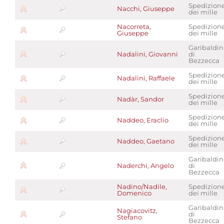
Spedizion
Nacchi, Giuseppe
dei mille
Nacorreta,
Spedizion
Giuseppe
dei mille
Garibaldin
Nadalini, Giovanni
di
Bezzecca
Spedizion
Nadalini, Raffaele
dei mille
Spedizion
Nadàr, Sandor
dei mille
Spedizion
Naddeo, Eraclio
dei mille
Spedizion
Naddeo, Gaetano
dei mille
Garibaldin
Naderchi, Angelo
di
Bezzecca
Nadino/Nadile,
Spedizion
Domenico
dei mille
Garibaldin
Nagiacovitz,
di
Stefano
Bezzecca