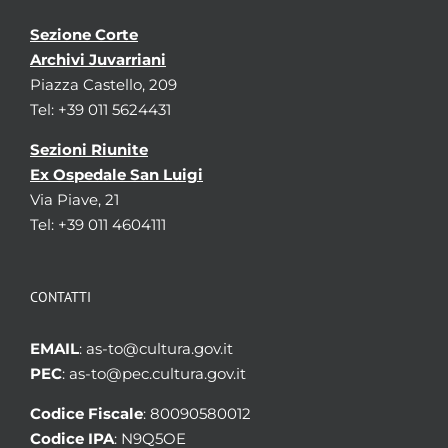
Sezione Corte
Archivi Juvarriani
Piazza Castello, 209
Tel: +39 011 5624431
Sezioni Riunite
Ex Ospedale San Luigi
Via Piave, 21
Tel: +39 011 4604111
CONTATTI
EMAIL
: as-to@cultura.gov.it
PEC
: as-to@pec.cultura.gov.it
Codice Fiscale
: 80090580012
Codice IPA
: N9Q5OE