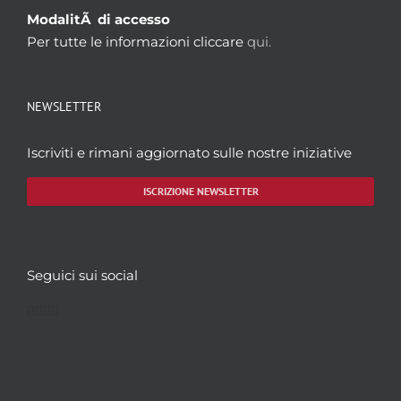
ModalitÃ di accesso
Per tutte le informazioni cliccare
qui.
NEWSLETTER
Iscriviti e rimani aggiornato sulle nostre iniziative
ISCRIZIONE NEWSLETTER
Seguici sui social
Facebook
Twitter
YouTube
Instagram