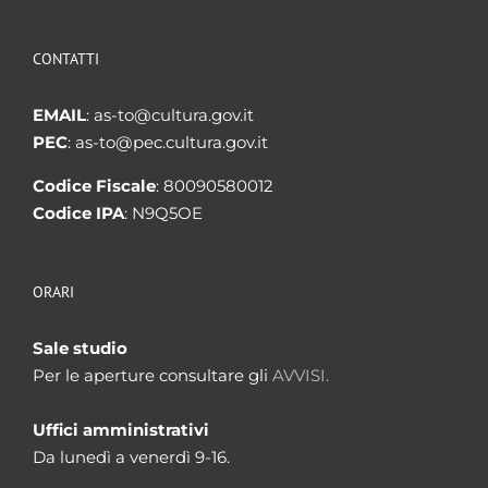
CONTATTI
EMAIL
: as-to@cultura.gov.it
PEC
: as-to@pec.cultura.gov.it
Codice Fiscale
: 80090580012
Codice IPA
: N9Q5OE
ORARI
Sale studio
Per le aperture consultare gli
AVVISI.
Uffici amministrativi
Da lunedì a venerdì 9-16.