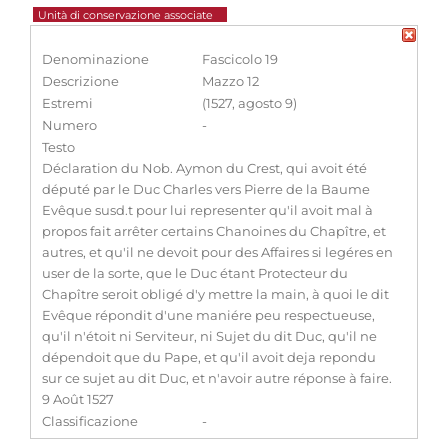
Unità di conservazione associate
Denominazione
Fascicolo 19
Descrizione
Mazzo 12
Estremi
(1527, agosto 9)
Numero
-
Testo
Déclaration du Nob. Aymon du Crest, qui avoit été
député par le Duc Charles vers Pierre de la Baume
Evêque susd.t pour lui representer qu'il avoit mal à
propos fait arrêter certains Chanoines du Chapître, et
autres, et qu'il ne devoit pour des Affaires si legéres en
user de la sorte, que le Duc étant Protecteur du
Chapître seroit obligé d'y mettre la main, à quoi le dit
Evêque répondit d'une maniére peu respectueuse,
qu'il n'étoit ni Serviteur, ni Sujet du dit Duc, qu'il ne
dépendoit que du Pape, et qu'il avoit deja repondu
sur ce sujet au dit Duc, et n'avoir autre réponse à faire.
9 Août 1527
Classificazione
-