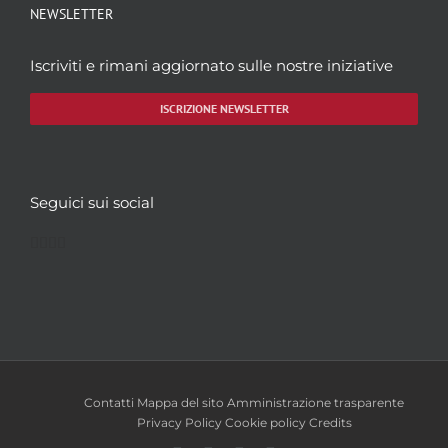
NEWSLETTER
Iscriviti e rimani aggiornato sulle nostre iniziative
ISCRIZIONE NEWSLETTER
Seguici sui social
Facebook
Twitter
YouTube
Instagram
Contatti
Mappa del sito
Amministrazione trasparente
Privacy Policy
Cookie policy
Credits