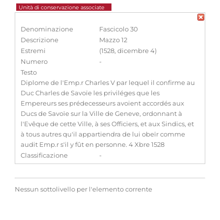
Unità di conservazione associate
Denominazione
Fascicolo 30
Descrizione
Mazzo 12
Estremi
(1528, dicembre 4)
Numero
-
Testo
Diplome de l'Emp.r Charles V par lequel il confirme au
Duc Charles de Savoïe les priviléges que les
Empereurs ses prédecesseurs avoient accordés aux
Ducs de Savoïe sur la Ville de Geneve, ordonnant à
l'Evêque de cette Ville, à ses Officiers, et aux Sindics, et
à tous autres qu'il appartiendra de lui obeïr comme
audit Emp.r s'il y fût en personne. 4 Xbre 1528
Classificazione
-
Nessun sottolivello per l'elemento corrente