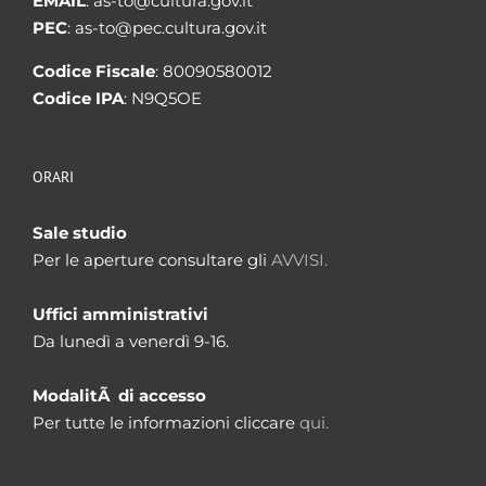
EMAIL
: as-to@cultura.gov.it
PEC
: as-to@pec.cultura.gov.it
Codice Fiscale
: 80090580012
Codice IPA
: N9Q5OE
ORARI
Sale studio
Per le aperture consultare gli
AVVISI.
Uffici amministrativi
Da lunedì a venerdì 9-16.
ModalitÃ di accesso
Per tutte le informazioni cliccare
qui.