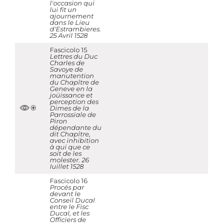
l'occasion qui
lui fit un
ajournement
dans le Lieu
d'Estrambieres.
25 Avril 1528
Fascicolo 15
Lettres du Duc
Charles de
Savoye de
manutention
du Chapître de
Geneve en la
joüissance et
perception des
Dimes de la
Parrossiale de
Piron
dépendante du
dit Chapître,
avec inhibition
à qui que ce
soit de les
molester. 26
Iuillet 1528
Fascicolo 16
Procés par
devant le
Conseil Ducal
entre le Fisc
Ducal, et les
Officiers de