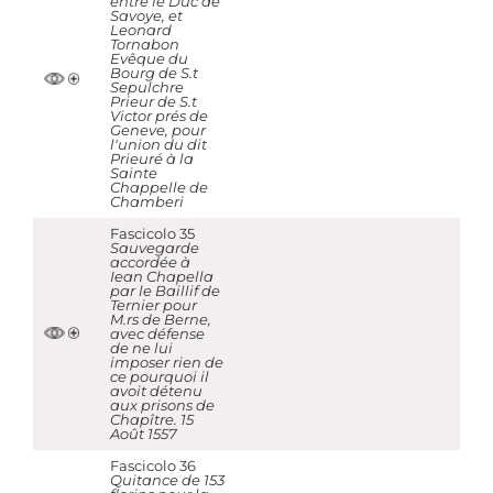
entre le Duc de
Savoye, et
Leonard
Tornabon
Evêque du
Bourg de S.t
Sepulchre
Prieur de S.t
Victor prés de
Geneve, pour
l'union du dit
Prieuré à la
Sainte
Chappelle de
Chamberi
Fascicolo 35
Sauvegarde
accordée à
Iean Chapella
par le Baillif de
Ternier pour
M.rs de Berne,
avec défense
de ne lui
imposer rien de
ce pourquoi il
avoit détenu
aux prisons de
Chapître. 15
Août 1557
Fascicolo 36
Quitance de 153