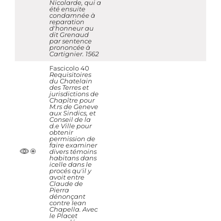
Nicolarde, qui a
été ensuite
condamnée à
reparation
d'honneur au
dit Grenaud
par sentence
prononcée à
Cartignier. 1562
Fascicolo 40
Requisitoires
du Chatelain
des Terres et
jurisdictions de
Chapître pour
M.rs de Geneve
aux Sindics, et
Conseil de la
d.e Ville pour
obtenir
permission de
faire examiner
divers témoins
habitans dans
icelle dans le
procés qu'il y
avoit entre
Claude de
Pierra
dénonçant
contre Iean
Chapella. Avec
le Placet