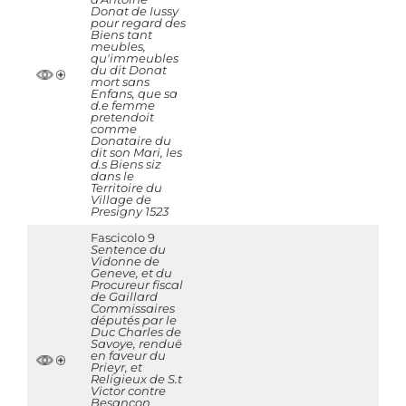
Donat de Iussy
pour regard des
Biens tant
meubles,
qu'immeubles
du dit Donat
mort sans
Enfans, que sa
d.e femme
pretendoit
comme
Donataire du
dit son Mari, les
d.s Biens siz
dans le
Territoire du
Village de
Presigny 1523
Fascicolo 9
Sentence du
Vidonne de
Geneve, et du
Procureur fiscal
de Gaillard
Commissaires
députés par le
Duc Charles de
Savoye, renduë
en faveur du
Prieyr, et
Religieux de S.t
Victor contre
Besançon