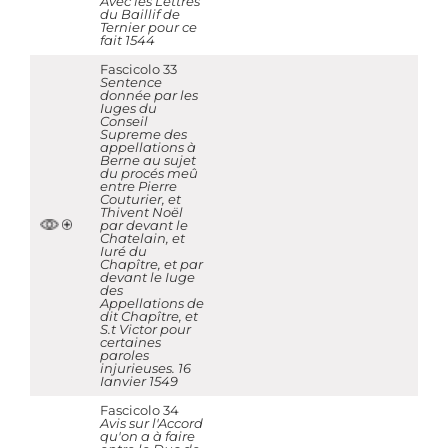
Avec les Lettres
du Baillif de
Ternier pour ce
fait 1544
Fascicolo 33
Sentence
donnée par les
Iuges du
Conseil
Supreme des
appellations à
Berne au sujet
du procés meû
entre Pierre
Couturier, et
Thivent Noël
par devant le
Chatelain, et
Iuré du
Chapître, et par
devant le Iuge
des
Appellations de
dit Chapître, et
S.t Victor pour
certaines
paroles
injurieuses. 16
Ianvier 1549
Fascicolo 34
Avis sur l'Accord
qu'on a à faire