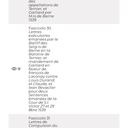
des
appellations de
Ternier, et
Gaillard par
M.rs de Berne
1539
Fascicolo 30
Lettres
exécutoires
émanées par le
Baillif des
Seig.rs de
Berne en la
Baronie de
Ternier, et
mandement de
Gaillard en
faveur de
françois de
Laconay contre
Louis Durand,
et Claude, et
Iean Revaclier
pour deux
Sentences
émanées de la
Cour de S.t
Victor 27 et 29
8bre 1539
Fascicolo 31
Lettres de
Compulsion du