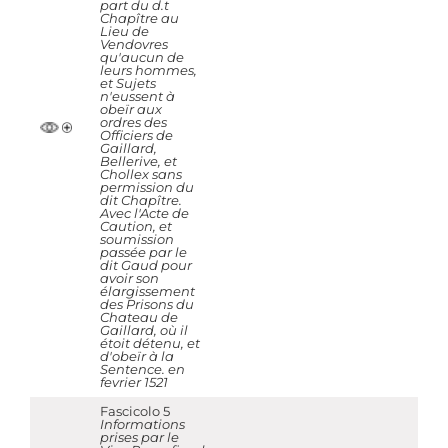
part du d.t
Chapître au
Lieu de
Vendovres
qu'aucun de
leurs hommes,
et Sujets
n'eussent à
obeïr aux
ordres des
Officiers de
Gaillard,
Bellerive, et
Chollex sans
permission du
dit Chapître.
Avec l'Acte de
Caution, et
soumission
passée par le
dit Gaud pour
avoir son
élargissement
des Prisons du
Chateau de
Gaillard, où il
étoit détenu, et
d'obeïr à la
Sentence. en
fevrier 1521
Fascicolo 5
Informations
prises par le