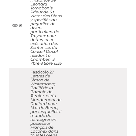
l'instance de
Leonard
Tornabonis
Prieur de S.t
Victor des Biens
y specifiés au
prejudice de
divers
particuliers de
Troynex pour
dettes, et en
exécution des
Sentences du
Conseil Ducal
résidant à
Chamberi. 3
7bre 8 8bre 1535
Fascicolo 27
Lettres de
Simon de
Wrstemberg
Baillif de la
Baronie de
Ternier, et du
Mandement de
Gaillard pour
M.rs de Berne,
par lesquelles il
mande de
reintegrer en
possession
François de
Laconex dans
tous les biens