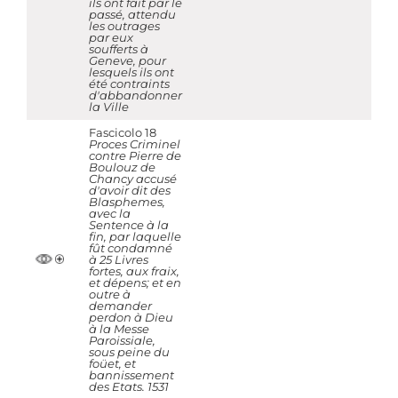
ils ont fait par le
passé, attendu
les outrages
par eux
soufferts à
Geneve, pour
lesquels ils ont
été contraints
d'abbandonner
la Ville
Fascicolo 18
Proces Criminel
contre Pierre de
Boulouz de
Chancy accusé
d'avoir dit des
Blasphemes,
avec la
Sentence à la
fin, par laquelle
fût condamné
à 25 Livres
fortes, aux fraix,
et dépens; et en
outre à
demander
perdon à Dieu
à la Messe
Paroissiale,
sous peine du
foüet, et
bannissement
des Etats. 1531