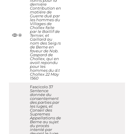
florins pour la
derniére
Contribution en
matiére de
Guerre duë par
les hommes du
Villages de
Chollex faite
par le Baillif de
Ternier, et
Gaillard au
nom des Seig.rs
de Berne en
faveur de Nob.
Gaspard de
Chollex, qui en
avoit repondu
pour les
hommes du d.t
Chollex 22 May
1560
Fascicolo 37
Sentence
donnée du
consentement
des parties par
les Iuges, et
Conseil des
Supremes
Appellations de
Berne au sujet
du procés
intenté par
devant le Iuge