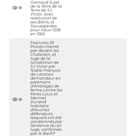
Grenaud Sujet
de la Terre de la
Terre de S.t
Victor, avec
restitution de
ses Biens, et
Sauvegardes
pour iceux 1538
en 1565
Fascicolo 29
Procés intenté
par devant les
Chatelain, et
Iuge de la
Iurisdiction de
S.t Victor par
Noble François
de Laconex
demandeur en
païement
d'Arrérages de
ferme contre les
freres Louis et
Mermet
Durand
habitans
d'Avulliez
défenseurs,
lesquels ont été
condamnés par
Sentence du d.t
Iuge, confirmée
par le Baillif