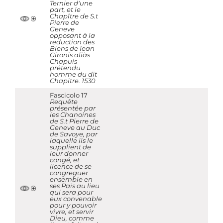
Ternier d'une
part, et le
Chapître de S.t
Pierre de
Geneve
opposant à la
reduction des
Biens de Iean
Gironis aliàs
Chapuis
prétendu
homme du dit
Chapitre. 1530
Fascicolo 17
Requête
présentée par
les Chanoines
de S.t Pierre de
Geneve au Duc
de Savoye, par
laquelle ils le
supplient de
leur donner
congé, et
licence de se
congreguer
ensemble en
ses Païs au lieu
qui sera pour
eux convenable
pour y pouvoir
vivre, et servir
Dieu, comme