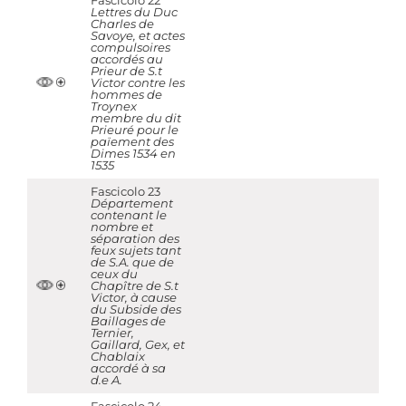
Fascicolo 22
Lettres du Duc
Charles de
Savoye, et actes
compulsoires
accordés au
Prieur de S.t
Victor contre les
hommes de
Troynex
membre du dit
Prieuré pour le
païement des
Dimes 1534 en
1535
Fascicolo 23
Département
contenant le
nombre et
séparation des
feux sujets tant
de S.A. que de
ceux du
Chapître de S.t
Victor, à cause
du Subside des
Baillages de
Ternier,
Gaillard, Gex, et
Chablaix
accordé à sa
d.e A.