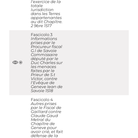
l'exercice de la
totale
Iurisdiction
dans les Terres
appartenantes
au dit Chapître.
2 9bre 1517
Fascicolo 3
Informations
prises par le
Procureur fiscal
G.l de Savoïe
Commissaire
député par le
Duc Charles sur
les menaces
faites par le
Prieur de S.t
Victor, contre
l'Evêque de
Geneve Iean de
Savoïe 1518
Fascicolo 4
Autres prises
par le Fiscal de
Gaillard contre
Claude Gaud
Metral du
Chapître de
Geneve pour
avoir crié, et fait
défense de la