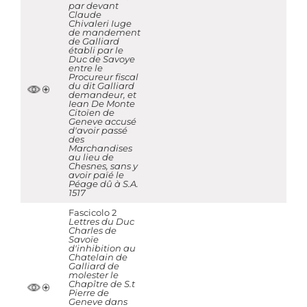
par devant
Claude
Chivaleri Iuge
de mandement
de Galliard
établi par le
Duc de Savoye
entre le
Procureur fiscal
du dit Galliard
demandeur, et
Iean De Monte
Citoïen de
Geneve accusé
d'avoir passé
des
Marchandises
au lieu de
Chesnes, sans y
avoir païé le
Péage dû à S.A.
1517
Fascicolo 2
Lettres du Duc
Charles de
Savoïe
d'inhibition au
Chatelain de
Galliard de
molester le
Chapître de S.t
Pierre de
Geneve dans