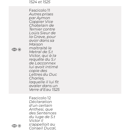
1524 et 1525
Fascicolo 11
Autres prises
par Aymon
Coppier Vice
Chatelain de
Ternier contre
Loüis Sieur de
la Grave, pour
avoir dans sa
Maison
maltraité le
Metral de S.t
Victor, qui à la
requête du S.r
de Lacconnex
lui avoit intimé
copie des
Lettres du Duc
Charles,
laquelle il lui fit
avaler dans un
Verre d'Eau 1525
Fascicolo 12
Déclaration
d'un certain
Anthesi, que
des Sentences
du Iuge de S.t
Victor il
s'appelloit au
Conseil Ducal,