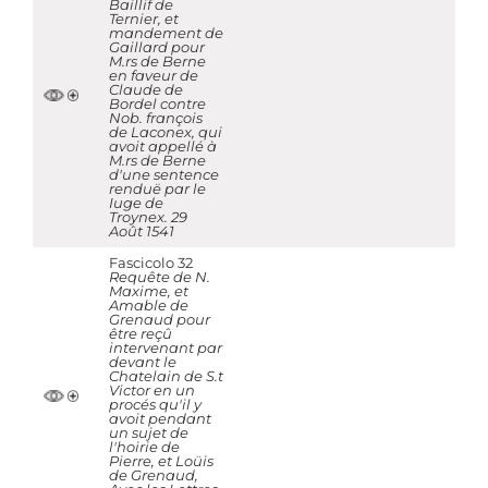
Baillif de
Ternier, et
mandement de
Gaillard pour
M.rs de Berne
en faveur de
Claude de
Bordel contre
Nob. françois
de Laconex, qui
avoit appellé à
M.rs de Berne
d'une sentence
renduë par le
Iuge de
Troynex. 29
Août 1541
Fascicolo 32
Requête de N.
Maxime, et
Amable de
Grenaud pour
être reçû
intervenant par
devant le
Chatelain de S.t
Victor en un
procés qu'il y
avoit pendant
un sujet de
l'hoirie de
Pierre, et Loüis
de Grenaud,