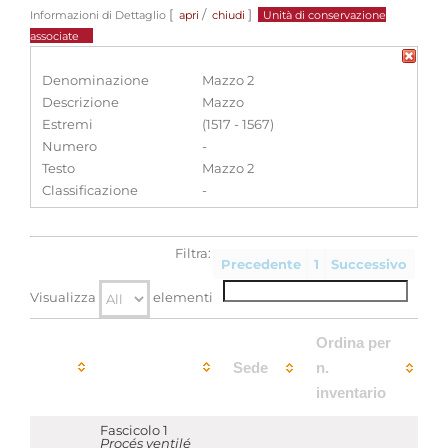
[
/
]
Informazioni di Dettaglio
apri
chiudi
Unità di conservazione
associate
Denominazione
Mazzo 2
Descrizione
Mazzo
Estremi
(1517 - 1567)
Numero
-
Testo
Mazzo 2
Classificazione
-
Filtra:
Precedente
1
Successivo
Visualizza
elementi
Ordina per
Sede
n.
inventario
Fascicolo 1
Procés ventilé