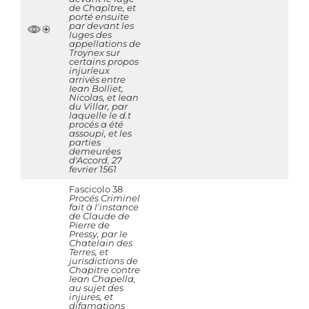
de Chapître, et
porté ensuite
par devant les
Iuges des
appellations de
Troynex sur
certains propos
injurieux
arrivés entre
Iean Bolliet,
Nicolas, et Iean
du Villar, par
laquelle le d.t
procés a été
assoupi, et les
parties
demeurées
d'Accord. 27
fevrier 1561
Fascicolo 38
Procés Criminel
fait à l'instance
de Claude de
Pierre de
Pressy, par le
Chatelain des
Terres, et
jurisdictions de
Chapitre contre
Iean Chapella,
au sujet des
injures, et
difamations