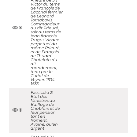
Prieuré de S.t
Victor du tems
de François de
Laconai fermier
de Leonard
Tornabovis
Commandeur
du dit Prieuré,
soit du tems de
Iean françois
Trugus Vicaire
perpetuel du
même Prieuré,
et de François
de Thuard
Chatelain du
dit
mandement,
tenu par le
Curial de
Veyrier. 1534
1535
Fascicolo 21
Etat des
Ministres du
Baillage de
Chablaix et de
leur pension
tant en
froment,
Avoine, qu'en
argent