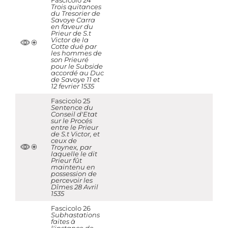
Fascicolo 24
Trois quitances
du Tresorier de
Savoye Carra
en faveur du
Prieur de S.t
Victor de la
Cotte duë par
les hommes de
son Prieuré
pour le Subside
accordé au Duc
de Savoye 11 et
12 fevrier 1535
Fascicolo 25
Sentence du
Conseil d'Etat
sur le Procés
entre le Prieur
de S.t Victor, et
ceux de
Troynex, par
laquelle le dit
Prieur fût
maintenu en
possession de
percevoir les
Dîmes 28 Avril
1535
Fascicolo 26
Subhastations
faites à