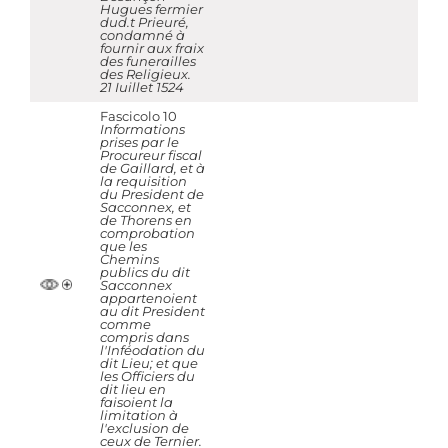
Hugues fermier
dud.t Prieuré,
condamné à
fournir aux fraix
des funerailles
des Religieux.
21 Iuillet 1524
Fascicolo 10
Informations
prises par le
Procureur fiscal
de Gaillard, et à
la requisition
du President de
Sacconnex, et
de Thorens en
comprobation
que les
Chemins
publics du dit
Sacconnex
appartenoient
au dit President
comme
compris dans
l'Inféodation du
dit Lieu; et que
les Officiers du
dit lieu en
faisoient la
limitation à
l'exclusion de
ceux de Ternier.