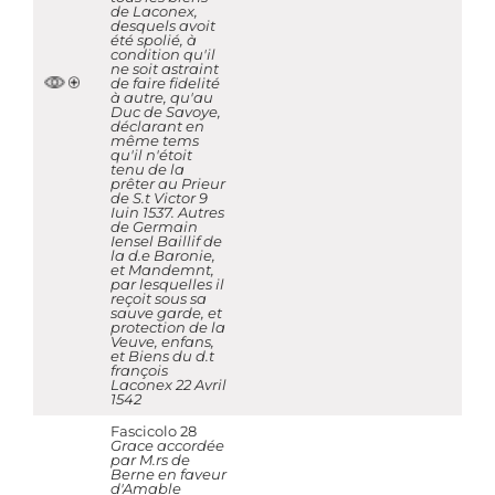
de Laconex,
desquels avoit
été spolié, à
condition qu'il
ne soit astraint
de faire fidelité
à autre, qu'au
Duc de Savoye,
déclarant en
même tems
qu'il n'étoit
tenu de la
prêter au Prieur
de S.t Victor 9
Iuin 1537. Autres
de Germain
Iensel Baillif de
la d.e Baronie,
et Mandemnt,
par lesquelles il
reçoit sous sa
sauve garde, et
protection de la
Veuve, enfans,
et Biens du d.t
françois
Laconex 22 Avril
1542
Fascicolo 28
Grace accordée
par M.rs de
Berne en faveur
d'Amable