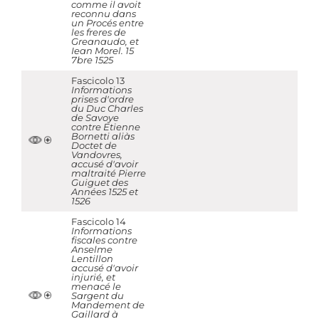
comme il avoit
reconnu dans
un Procés entre
les freres de
Greanaudo, et
Iean Morel. 15
7bre 1525
Fascicolo 13
Informations
prises d'ordre
du Duc Charles
de Savoye
contre Etienne
Bornetti aliàs
Doctet de
Vandovres,
accusé d'avoir
maltraité Pierre
Guiguet des
Années 1525 et
1526
Fascicolo 14
Informations
fiscales contre
Anselme
Lentillon
accusé d'avoir
injurié, et
menacé le
Sargent du
Mandement de
Gaillard à