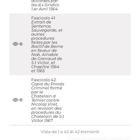
accordés par
les d.s Sindics
1.er Avril 1564
Fascicolo 41
Extrait de
Sentence,
Sauvegarde, et
autres
procedures
faites par les
Baillif de Berne
en faveur de
Nob. Ainable
de Grenaud de
S.t Victor, et
Chapître 1564
et 1565
Fascicolo 42
Copie du Procés
Criminel formé
par le
Chatelain d
Ternier contre
Nicolas Viret,
en revision des
procedures du
Chatelain de S.t
Victor 1567
Vista da 1 a 42 di 42 elementi