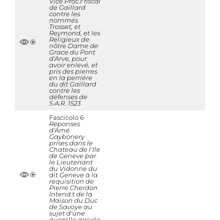
Vice Proc.r fiscal
de Gaillard
contre les
nommés
Trosset, et
Reymond, et les
Religieux de
nôtre Dame de
Grace du Pont
d'Arve, pour
avoir enlevé, et
pris des pierres
en la perriére
du dit Gaillard
contre les
défenses de
S.A.R. 1523
Fascicolo 6
Réponses
d'Amé
Gaybonery
prises dans le
Chateau de l'Ile
de Geneve par
le Lieutenant
du Vidonne du
dit Geneve à la
requisition de
Pierre Cherdon
Intend.t de la
Maison du Duc
de Savoye au
sujet d'une
querelle arrivée