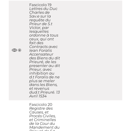
Fascicolo 19
Lettres du Duc
Charles de
Sav.e sur la
requête du
Prieur de S.t
Victor, par
lesquelles
ordonne à tous
ceux, qui ont
fait des
Contracts avec
Iean Foralis
Accensateur
des Biens du dit
Prieuré, de les
presenter au dit
Prieur, avec
inhibition au
d.t Foralis de ne
plus se meler
dans les Biens,
et revenus
dud.t Prieuré. 13
Avril 1534
Fascicolo 20
Registre des
Causes, et
Procés Civiles,
et Criminelles
de la Cour du
Mandement du