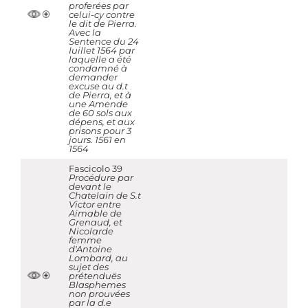
proferées par
celui-cy contre
le dit de Pierra.
Avec la
Sentence du 24
Iuillet 1564 par
laquelle a été
condamné à
demander
excuse au d.t
de Pierra, et à
une Amende
de 60 sols aux
dépens, et aux
prisons pour 3
jours. 1561 en
1564
Fascicolo 39
Procédure par
devant le
Chatelain de S.t
Victor entre
Aimable de
Grenaud, et
Nicolarde
femme
d'Antoine
Lombard, au
sujet des
prétenduës
Blasphemes
non prouvées
par la d.e