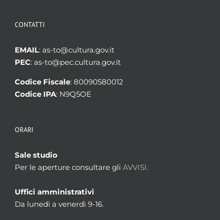
CONTATTI
EMAIL
: as-to@cultura.gov.it
PEC
: as-to@pec.cultura.gov.it
Codice Fiscale
: 80090580012
Codice IPA
: N9Q5OE
ORARI
Sale studio
Per le aperture consultare gli
AVVISI.
Uffici amministrativi
Da lunedì a venerdì 9-16.