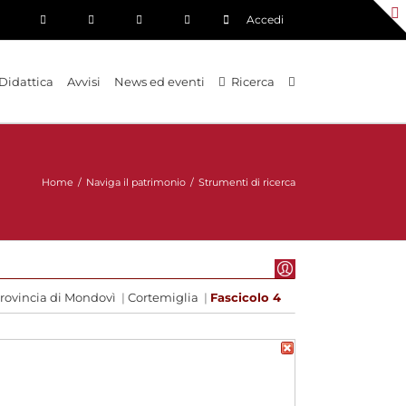
Accedi
Didattica
Avvisi
News ed eventi
Ricerca
Home
/
Naviga il patrimonio
/
Strumenti di ricerca
provincia di Mondovì
|
Cortemiglia
|
Fascicolo 4