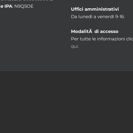
e IPA
: N9Q5OE
Uffici amministrativi
Da lunedì a venerdì 9-16.
ModalitÃ di accesso
Per tutte le informazioni cli
qui.
m