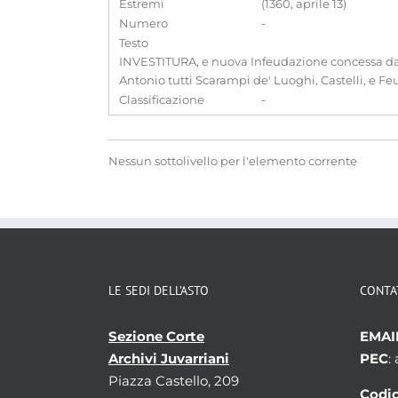
Estremi
(1360, aprile 13)
Numero
-
Testo
INVESTITURA, e nuova Infeudazione concessa dal 
Antonio tutti Scarampi de' Luoghi, Castelli, e Feu
Classificazione
-
Nessun sottolivello per l'elemento corrente
LE SEDI DELL’ASTO
CONTA
Sezione Corte
EMAI
Archivi Juvarriani
PEC
:
Piazza Castello, 209
Codic