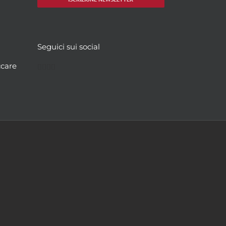
Seguici sui social
Facebook
Twitter
YouTube
Instagram
ccare