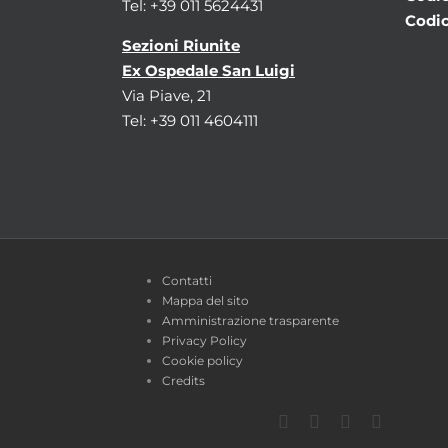
Tel: +39 011 5624431
Codic
Sezioni Riunite
Ex Ospedale San Luigi
Via Piave, 21
Tel: +39 011 4604111
Contatti
Mappa del sito
Amministrazione trasparente
Privacy Policy
Cookie policy
Credits
Facebook
Twitter
YouTube
Instagra