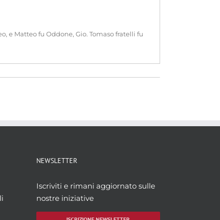
, e Matteo fu Oddone, Gio. Tomaso fratelli fu
NEWSLETTER
Iscriviti e rimani aggiornato sulle
i
nostre iniziative
ISCRIZIONE NEWSLETTER