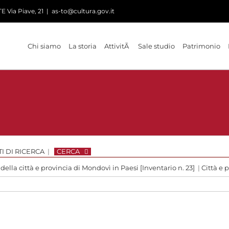
 Via Piave, 21
|
as-to@cultura.gov.it
Chi siamo
La storia
AttivitÃ
Sale studio
Patrimonio
I DI RICERCA
|
CERCA
 della città e provincia di Mondovì in Paesi [Inventario n. 23]
|
Città e 