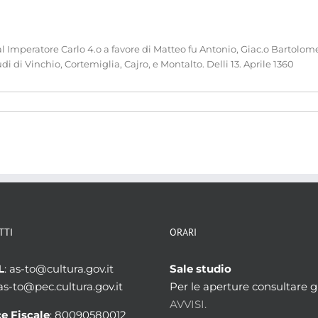
Imperatore Carlo 4.o a favore di Matteo fu Antonio, Giac.o Bartolomeo
di di Vinchio, Cortemiglia, Cajro, e Montalto. Delli 13. Aprile 1360
TTI
ORARI
L
: as-to@cultura.gov.it
Sale studio
 as-to@pec.cultura.gov.it
Per le aperture consultare gl
AVVISI.
e Fiscale
: 80090580012