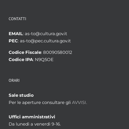
CONTATTI
EMAIL
: as-to@cultura.gov.it
PEC
: as-to@pec.cultura.gov.it
Codice Fiscale
: 80090580012
Codice IPA
: N9Q5OE
ORARI
Sale studio
Per le aperture consultare gli
AVVISI.
Uffici amministrativi
Da lunedì a venerdì 9-16.