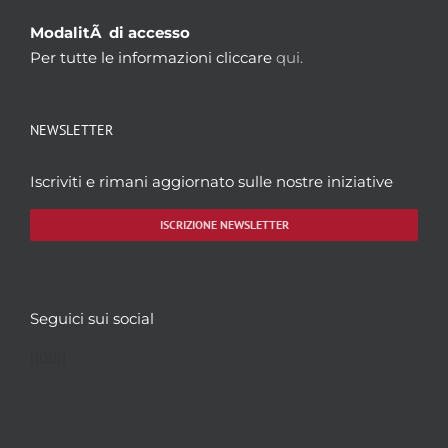
ModalitÃ di accesso
Per tutte le informazioni cliccare
qui.
NEWSLETTER
Iscriviti e rimani aggiornato sulle nostre iniziative
ISCRIZIONE NEWSLETTER
Seguici sui social
Facebook
Twitter
YouTube
Instagram