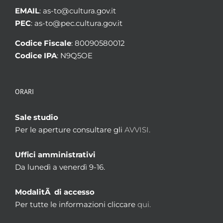
EMAIL
: as-to@cultura.gov.it
PEC
: as-to@pec.cultura.gov.it
Codice Fiscale
: 80090580012
Codice IPA
: N9Q5OE
ORARI
Sale studio
Per le aperture consultare gli
AVVISI.
Uffici amministrativi
Da lunedì a venerdì 9-16.
ModalitÃ di accesso
Per tutte le informazioni cliccare
qui.