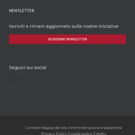
NEWSLETTER
Iscriviti e rimani aggiornato sulle nostre iniziative
ISCRIZIONE NEWSLETTER
Seguici sui social
Facebook
Twitter
YouTube
Instagram
Contatti
Mappa del sito
Amministrazione trasparente
Privacy Policy
Cookie policy
Credits