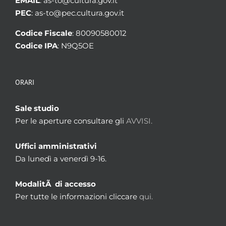
EMAIL
: as-to@cultura.gov.it
PEC
: as-to@pec.cultura.gov.it
Codice Fiscale
: 80090580012
Codice IPA
: N9Q5OE
ORARI
Sale studio
Per le aperture consultare gli
AVVISI.
Uffici amministrativi
Da lunedì a venerdì 9-16.
ModalitÃ di accesso
Per tutte le informazioni cliccare
qui.