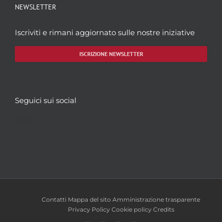
NEWSLETTER
Iscriviti e rimani aggiornato sulle nostre iniziative
ISCRIZIONE NEWSLETTER
Seguici sui social
Facebook
Twitter
YouTube
Instagram
Contatti
Mappa del sito
Amministrazione trasparente
Privacy Policy
Cookie policy
Credits