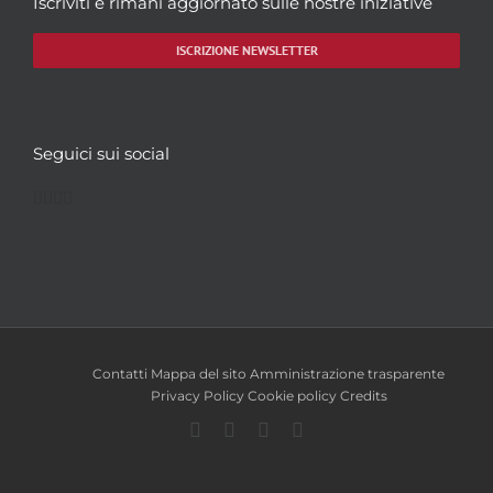
Iscriviti e rimani aggiornato sulle nostre iniziative
ISCRIZIONE NEWSLETTER
Seguici sui social
Facebook
Twitter
YouTube
Instagram
Contatti
Mappa del sito
Amministrazione trasparente
Privacy Policy
Cookie policy
Credits
Facebook
Twitter
YouTube
Instagram