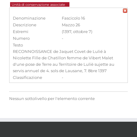
Unità di conservazione associate
Denominazione
Fascicolo 16
Descrizione
Mazzo 26
Estremi
(1397, ottobre 7)
Numero
-
Testo
RECONNOISSANCE de Jaquet Covet de Lulié à
Nicolette Fille de Chatillon femme de Vibert Malet
d'une pose de Terre au Territoire de Luliè sujette au
servis annuel de 4. sols de Lausane, 7. 8bre 1397
Classificazione
-
Nessun sottolivello per l'elemento corrente