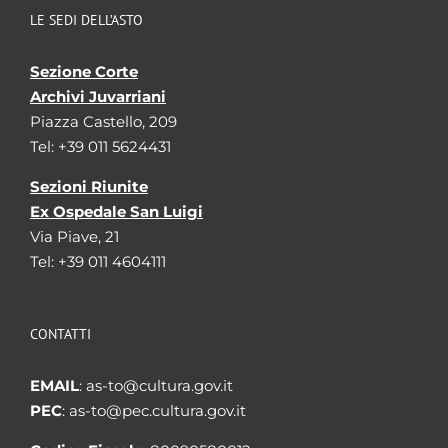
LE SEDI DELL’ASTO
Sezione Corte
Archivi Juvarriani
Piazza Castello, 209
Tel: +39 011 5624431
Sezioni Riunite
Ex Ospedale San Luigi
Via Piave, 21
Tel: +39 011 4604111
CONTATTI
EMAIL
: as-to@cultura.gov.it
PEC
: as-to@pec.cultura.gov.it