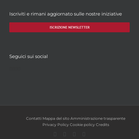
Iscriviti e rimani aggiornato sulle nostre iniziative
ISCRIZIONE NEWSLETTER
Seguici sui social
Facebook
Twitter
YouTube
Instagram
Contatti
Mappa del sito
Amministrazione trasparente
Privacy Policy
Cookie policy
Credits
Facebook
Twitter
YouTube
Instagram