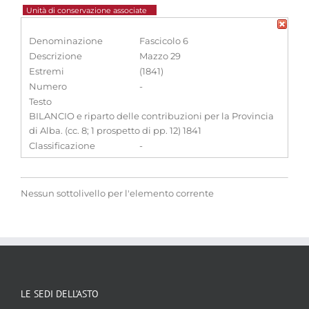
Unità di conservazione associate
Denominazione
Fascicolo 6
Descrizione
Mazzo 29
Estremi
(1841)
Numero
-
Testo
BILANCIO e riparto delle contribuzioni per la Provincia
di Alba. (cc. 8; 1 prospetto di pp. 12) 1841
Classificazione
-
Nessun sottolivello per l'elemento corrente
LE SEDI DELL’ASTO