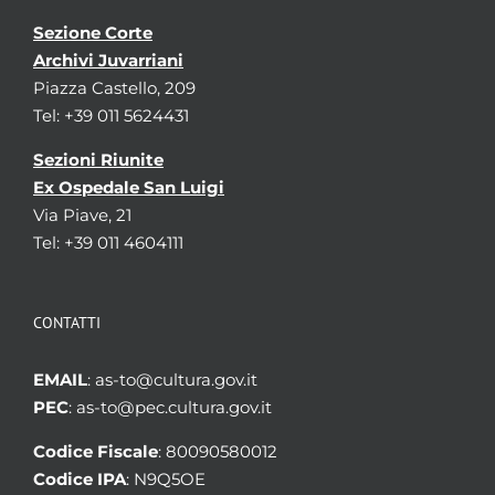
Sezione Corte
Archivi Juvarriani
Piazza Castello, 209
Tel: +39 011 5624431
Sezioni Riunite
Ex Ospedale San Luigi
Via Piave, 21
Tel: +39 011 4604111
CONTATTI
EMAIL
: as-to@cultura.gov.it
PEC
: as-to@pec.cultura.gov.it
Codice Fiscale
: 80090580012
Codice IPA
: N9Q5OE