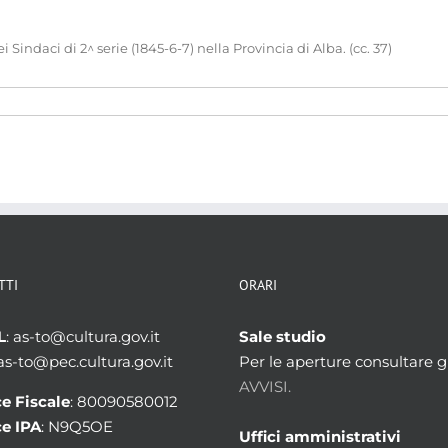
daci di 2^ serie (1845-6-7) nella Provincia di Alba. (cc. 37)
TTI
ORARI
L
: as-to@cultura.gov.it
Sale studio
 as-to@pec.cultura.gov.it
Per le aperture consultare gl
AVVISI.
e Fiscale
: 80090580012
e IPA
: N9Q5OE
Uffici amministrativi