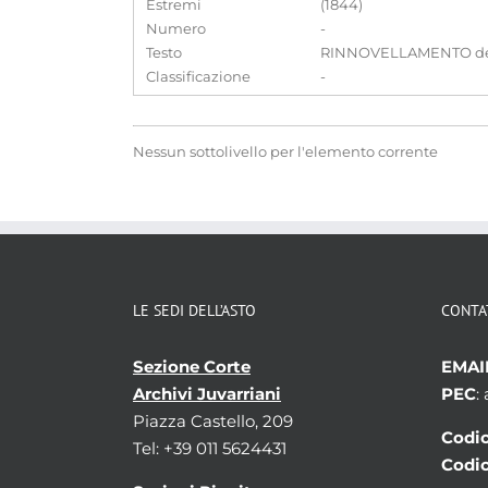
Estremi
(1844)
Numero
-
Testo
RINNOVELLAMENTO dei Sin
Classificazione
-
Nessun sottolivello per l'elemento corrente
LE SEDI DELL’ASTO
CONTA
Sezione Corte
EMAI
Archivi Juvarriani
PEC
:
Piazza Castello, 209
Codic
Tel: +39 011 5624431
Codic