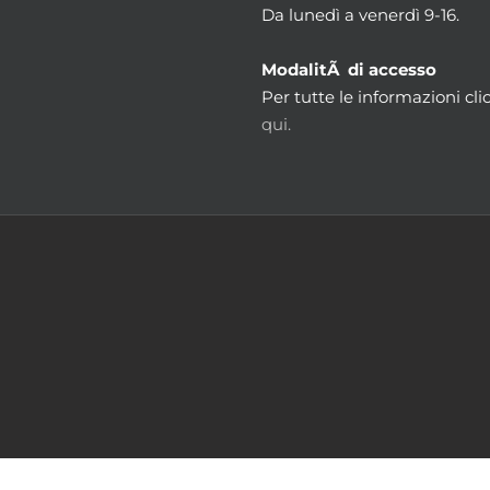
Da lunedì a venerdì 9-16.
ModalitÃ di accesso
Per tutte le informazioni cli
qui.
m