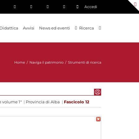
Accedi
Didattica
Avvisi
News ed eventi
Ricerca
Home
/
Naviga il patrimonio
/
Strumenti di ricerca
e volume 1°
|
Provincia di Alba
|
Fascicolo 12