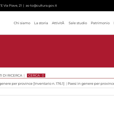
 Via Piave, 21
|
as-to@cultura.gov.it
Chi siamo
La storia
AttivitÃ
Sale studio
Patrimonio
I DI RICERCA
|
CERCA
genere per province [Inventario n. 176.1]
|
Paesi in genere per provinc