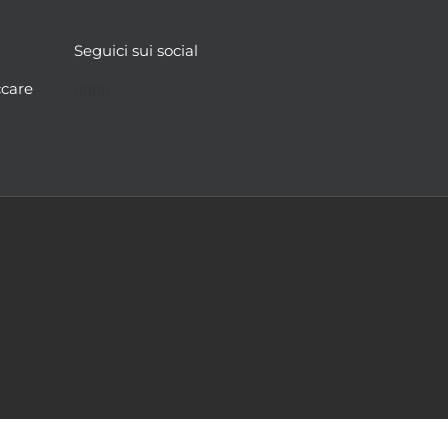
Seguici sui social
Facebook
Twitter
YouTube
Instagram
ccare