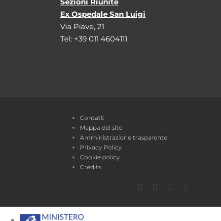
Sezioni Riunite
Ex Ospedale San Luigi
Via Piave, 21
Tel: +39 011 4604111
Contatti
Mappa del sito
Amministrazione trasparente
Privacy Policy
Cookie policy
Credits
Facebook
Twitter
YouTube
Instagra