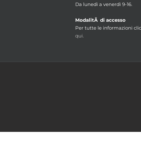
Da lunedì a venerdì 9-16.
ModalitÃ di accesso
Per tutte le informazioni cli
qui.
m