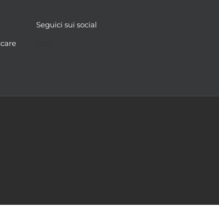
Seguici sui social
Facebook
Twitter
YouTube
Instagram
ccare