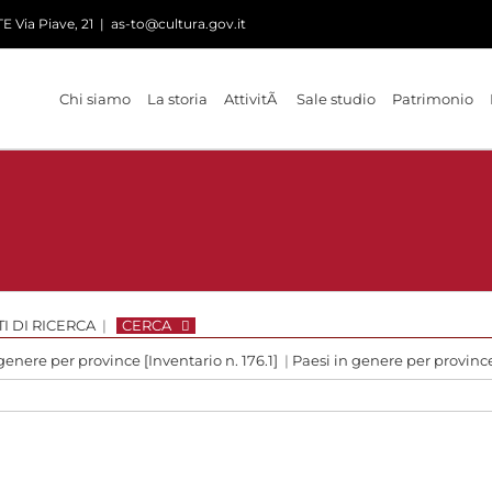
 Via Piave, 21
|
as-to@cultura.gov.it
Chi siamo
La storia
AttivitÃ
Sale studio
Patrimonio
I DI RICERCA
|
CERCA
genere per province [Inventario n. 176.1]
|
Paesi in genere per provinc