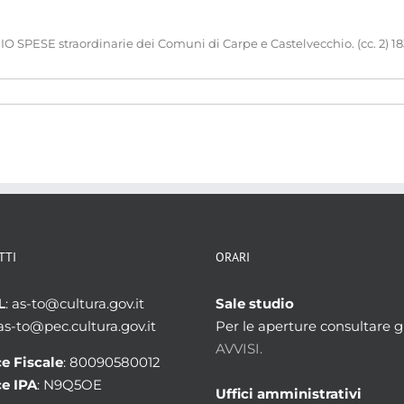
SPESE straordinarie dei Comuni di Carpe e Castelvecchio. (cc. 2) 18
TTI
ORARI
L
: as-to@cultura.gov.it
Sale studio
 as-to@pec.cultura.gov.it
Per le aperture consultare gl
AVVISI.
e Fiscale
: 80090580012
e IPA
: N9Q5OE
Uffici amministrativi