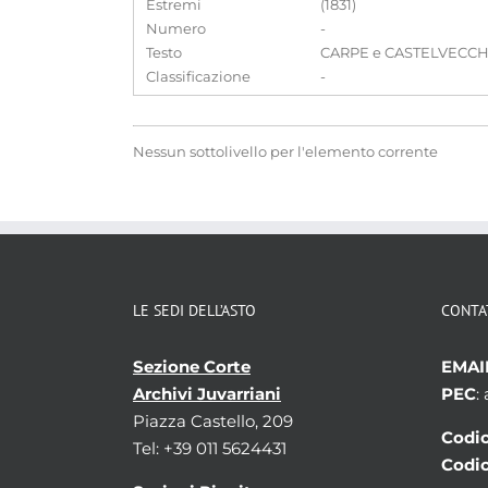
Estremi
(1831)
Numero
-
Testo
CARPE e CASTELVECCHIO 
Classificazione
-
Nessun sottolivello per l'elemento corrente
LE SEDI DELL’ASTO
CONTA
Sezione Corte
EMAI
Archivi Juvarriani
PEC
:
Piazza Castello, 209
Codic
Tel: +39 011 5624431
Codic