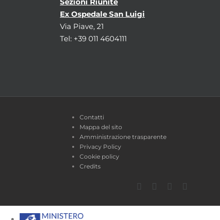
Sezioni Riunite
Ex Ospedale San Luigi
Via Piave, 21
Tel: +39 011 4604111
Contatti
Mappa del sito
Amministrazione trasparente
Privacy Policy
Cookie policy
Credits
Facebook
Twitter
YouTube
Instagra