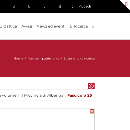
Accedi
Didattica
Avvisi
News ed eventi
Ricerca
Home
/
Naviga il patrimonio
/
Strumenti di ricerca
e volume 1°
|
Provincia di Albenga
|
Fascicolo 25