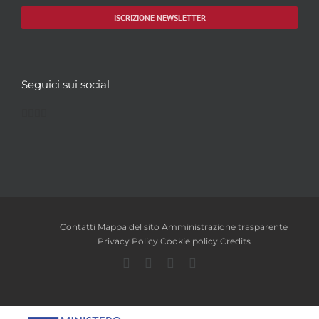
ISCRIZIONE NEWSLETTER
Seguici sui social
Facebook
Twitter
YouTube
Instagram
Contatti
Mappa del sito
Amministrazione trasparente
Privacy Policy
Cookie policy
Credits
Facebook
Twitter
YouTube
Instagram