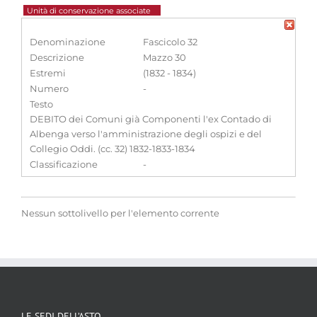
Unità di conservazione associate
Denominazione
Fascicolo 32
Descrizione
Mazzo 30
Estremi
(1832 - 1834)
Numero
-
Testo
DEBITO dei Comuni già Componenti l'ex Contado di
Albenga verso l'amministrazione degli ospizi e del
Collegio Oddi. (cc. 32) 1832-1833-1834
Classificazione
-
Nessun sottolivello per l'elemento corrente
LE SEDI DELL’ASTO