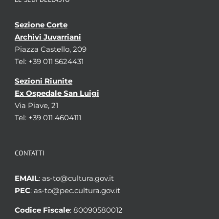
Sezione Corte
Archivi Juvarriani
Piazza Castello, 209
Tel: +39 011 5624431
Sezioni Riunite
Ex Ospedale San Luigi
Via Piave, 21
Tel: +39 011 4604111
CONTATTI
EMAIL
: as-to@cultura.gov.it
PEC
: as-to@pec.cultura.gov.it
Codice Fiscale
: 80090580012