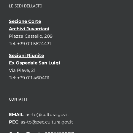
LE SEDI DELL’ASTO
Sezione Corte
Archivi Juvarriani
Piazza Castello, 209
Tel: +39 011 5624431
Sezioni Riunite
Ex Ospedale San Luigi
Via Piave, 21
Tel: +39 011 4604111
CONTATTI
EMAIL
: as-to@cultura.gov.it
PEC
: as-to@pec.cultura.gov.it