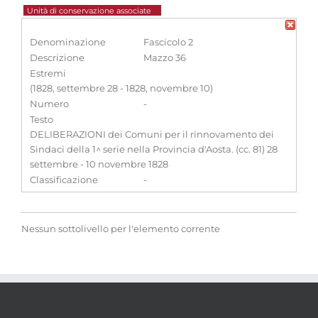
Unità di conservazione associate
Denominazione
Fascicolo 2
Descrizione
Mazzo 36
Estremi
(1828, settembre 28 - 1828, novembre 10)
Numero
-
Testo
DELIBERAZIONI dei Comuni per il rinnovamento dei
Sindaci della 1^ serie nella Provincia d'Aosta. (cc. 81) 28
settembre - 10 novembre 1828
Classificazione
-
Nessun sottolivello per l'elemento corrente