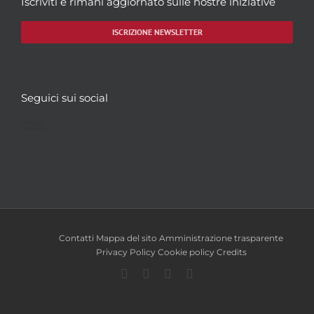
Iscriviti e rimani aggiornato sulle nostre iniziative
ISCRIZIONE NEWSLETTER
Seguici sui social
Facebook
Twitter
YouTube
Instagram
Contatti
Mappa del sito
Amministrazione trasparente
Privacy Policy
Cookie policy
Credits
Facebook
Twitter
YouTube
Instagram