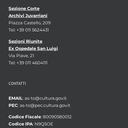
Sezione Corte
Archivi Juvarriani
Piazza Castello, 209
Tel: +39 011 5624431
Sezioni Riunite
Ex Ospedale San Luigi
Via Piave, 21
Tel: +39 011 4604111
CONTATTI
EMAIL
: as-to@cultura.gov.it
PEC
: as-to@pec.cultura.gov.it
Codice Fiscale
: 80090580012
Codice IPA
: N9Q5OE