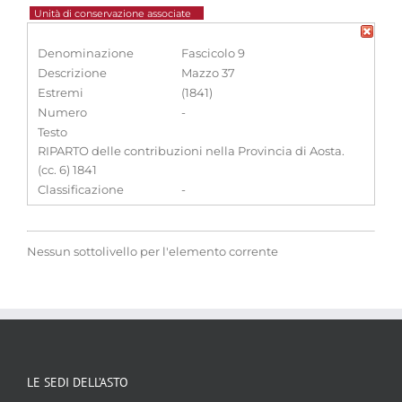
Unità di conservazione associate
Denominazione
Fascicolo 9
Descrizione
Mazzo 37
Estremi
(1841)
Numero
-
Testo
RIPARTO delle contribuzioni nella Provincia di Aosta.
(cc. 6) 1841
Classificazione
-
Nessun sottolivello per l'elemento corrente
LE SEDI DELL’ASTO