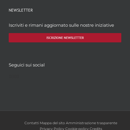
NEWSLETTER
Iscriviti e rimani aggiornato sulle nostre iniziative
ISCRIZIONE NEWSLETTER
Seguici sui social
Facebook
Twitter
YouTube
Instagram
Contatti
Mappa del sito
Amministrazione trasparente
Privacy Policy
Cookie policy
Credits