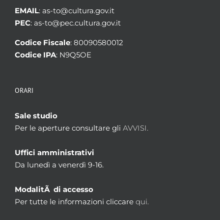
EMAIL
: as-to@cultura.gov.it
PEC
: as-to@pec.cultura.gov.it
Codice Fiscale
: 80090580012
Codice IPA
: N9Q5OE
ORARI
Sale studio
Per le aperture consultare gli
AVVISI.
Uffici amministrativi
Da lunedì a venerdì 9-16.
ModalitÃ di accesso
Per tutte le informazioni cliccare
qui.