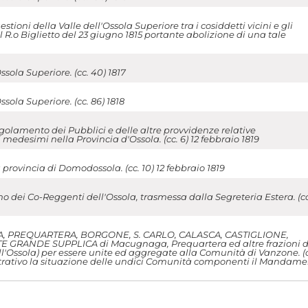
tioni della Valle dell'Ossola Superiore tra i cosiddetti vicini e gli
l R.o Biglietto del 23 giugno 1815 portante abolizione di una tale
ola Superiore. (cc. 40) 1817
ola Superiore. (cc. 86) 1818
lamento dei Pubblici e delle altre provvidenze relative
medesimi nella Provincia d'Ossola. (cc. 6) 12 febbraio 1819
ovincia di Domodossola. (cc. 10) 12 febbraio 1819
ei Co-Reggenti dell'Ossola, trasmessa dalla Segreteria Estera. (cc
 PREQUARTERA, BORGONE, S. CARLO, CALASCA, CASTIGLIONE,
 GRANDE SUPPLICA di Macugnaga, Prequartera ed altre frazioni d
l'Ossola) per essere unite ed aggregate alla Comunità di Vanzone. (c
ostrativo la situazione delle undici Comunità componenti il Mandam