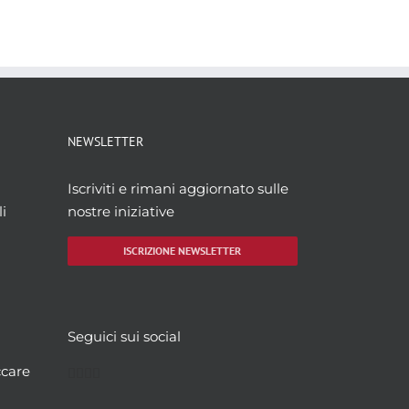
NEWSLETTER
Iscriviti e rimani aggiornato sulle
i
nostre iniziative
ISCRIZIONE NEWSLETTER
Seguici sui social
Facebook
Twitter
YouTube
Instagram
ccare