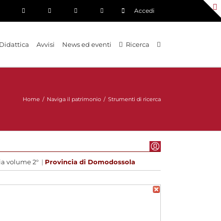
Accedi
Didattica
Avvisi
News ed eventi
Ricerca
Home
/
Naviga il patrimonio
/
Strumenti di ricerca
ia volume 2°
|
Provincia di Domodossola