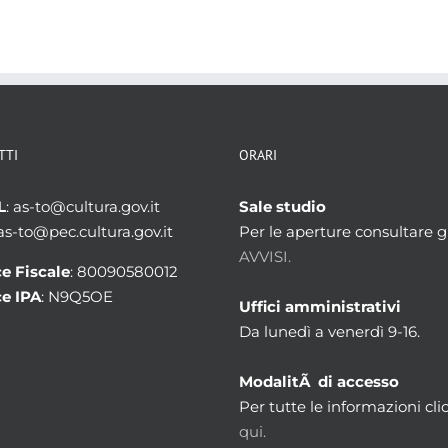
TTI
ORARI
L
: as-to@cultura.gov.it
Sale studio
 as-to@pec.cultura.gov.it
Per le aperture consultare gl
AVVISI.
e Fiscale
: 80090580012
e IPA
: N9Q5OE
Uffici amministrativi
Da lunedì a venerdì 9-16.
ModalitÃ di accesso
Per tutte le informazioni cli
qui.