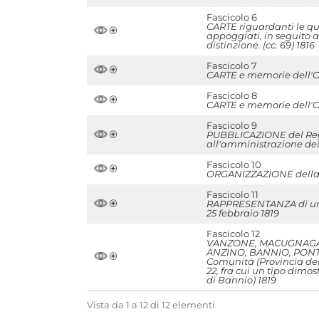
Fascicolo 6
CARTE riguardanti le ques
appoggiati, in seguito a
distinzione. (cc. 69) 1816
Fascicolo 7
CARTE e memorie dell'Oss
Fascicolo 8
CARTE e memorie dell'Oss
Fascicolo 9
PUBBLICAZIONE del Rego
all'amministrazione dei 
Fascicolo 10
ORGANIZZAZIONE della pr
Fascicolo 11
RAPPRESENTANZA di uno d
25 febbraio 1819
Fascicolo 12
VANZONE, MACUGNAGA,
ANZINO, BANNIO, PONTE
Comunità (Provincia del
22, fra cui un tipo dim
di Bannio) 1819
Vista da 1 a 12 di 12 elementi