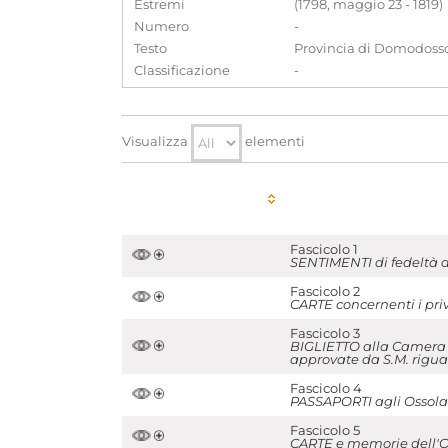
Estremi
(1798, maggio 23 - 1819)
Numero
-
Testo
Provincia di Domodoss
Classificazione
-
Visualizza
elementi
Fascicolo 1
SENTIMENTI di fedeltà de
Fascicolo 2
CARTE concernenti i privi
Fascicolo 3
BIGLIETTO alla Camera 
approvate da S.M. riguar
Fascicolo 4
PASSAPORTI agli Ossolani
Fascicolo 5
CARTE e memorie dell'Oss