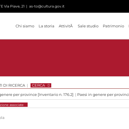
 Via Piave, 21
|
as-to@cultura.gov.it
Chi siamo
La storia
AttivitÃ
Sale studio
Patrimonio
I DI RICERCA
|
CERCA
genere per province [Inventario n. 176.2]
|
Paesi in genere per provinc
zione associate
ola