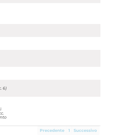
. 6)
i
c.
ento
Precedente
1
Successivo