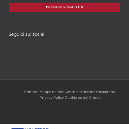
ISCRIZIONE NEWSLETTER
Seguici sui social
Facebook
Twitter
YouTube
Instagram
Contatti
Mappa del sito
Amministrazione trasparente
Privacy Policy
Cookie policy
Credits
Facebook
Twitter
YouTube
Instagram