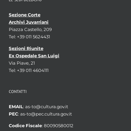
Sezione Corte
Archivi Juvarriani
Piazza Castello, 209
Tel: +39 011 5624431
Sezioni Riunite
Ex Ospedale San Luigi
Via Piave, 21
Tel: +39 011 4604111
CONTATTI
EMAIL
: as-to@cultura.gov.it
PEC
: as-to@pec.cultura.gov.it
Codice Fiscale
: 80090580012