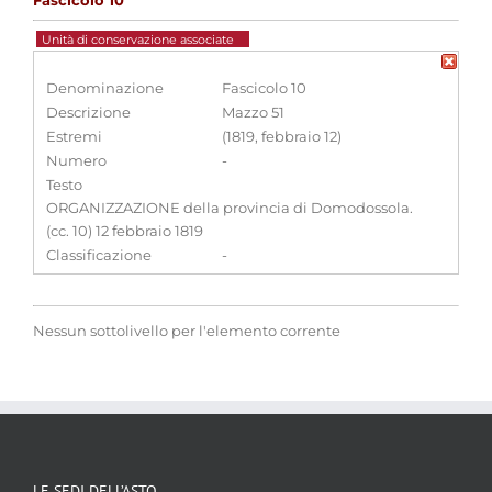
Fascicolo 10
Unità di conservazione associate
Denominazione
Fascicolo 10
Descrizione
Mazzo 51
Estremi
(1819, febbraio 12)
Numero
-
Testo
ORGANIZZAZIONE della provincia di Domodossola.
(cc. 10) 12 febbraio 1819
Classificazione
-
Nessun sottolivello per l'elemento corrente
LE SEDI DELL’ASTO