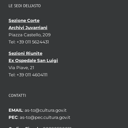
LE SEDI DELL’ASTO
Sezione Corte
Archivi Juvarriani
Piazza Castello, 209
Tel: +39 011 5624431
Sezioni Riunite
Ex Ospedale San Luigi
Via Piave, 21
Tel: +39 011 4604111
CONTATTI
EMAIL
: as-to@cultura.gov.it
PEC
: as-to@pec.cultura.gov.it