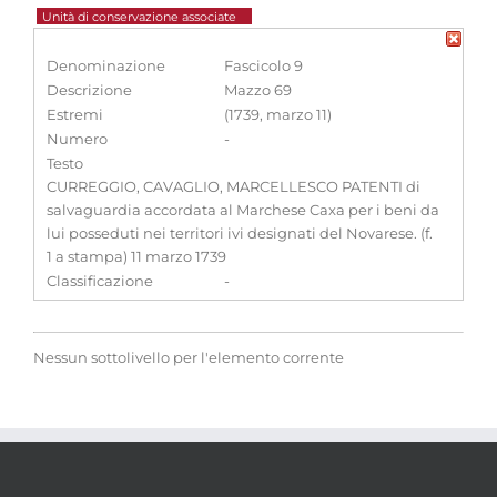
Unità di conservazione associate
Denominazione
Fascicolo 9
Descrizione
Mazzo 69
Estremi
(1739, marzo 11)
Numero
-
Testo
CURREGGIO, CAVAGLIO, MARCELLESCO PATENTI di
salvaguardia accordata al Marchese Caxa per i beni da
lui posseduti nei territori ivi designati del Novarese. (f.
1 a stampa) 11 marzo 1739
Classificazione
-
Nessun sottolivello per l'elemento corrente