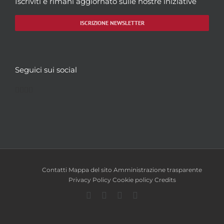
Iscriviti e rimani aggiornato sulle nostre iniziative
ISCRIZIONE NEWSLETTER
Seguici sui social
Facebook
Twitter
YouTube
Instagram
Contatti
Mappa del sito
Amministrazione trasparente
Privacy Policy
Cookie policy
Credits
Facebook
Twitter
YouTube
Instagram