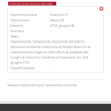
Unità di conservazione associate
Denominazione
Fascicolo 11
Descrizione
Mazzo 91
Estremi
(1713, giugno 8)
Numero
-
Testo
FRASSINERE, CONDOVE, MOCCHIE DECRETO
Senatorio portante inibizione al Notaio Bianchi di
ulteriormente ingerirsi nell'uffizio di podestà dei
luoghi di Mocchie, Condove e Frassinere. (cc. 5) 8
giugno 1713
Classificazione
-
Nessun sottolivello per l'elemento corrente