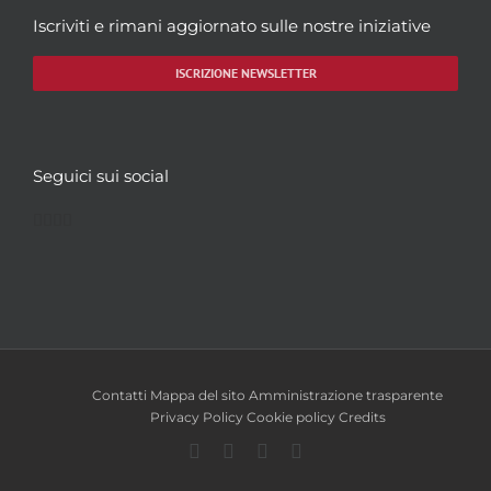
Iscriviti e rimani aggiornato sulle nostre iniziative
ISCRIZIONE NEWSLETTER
Seguici sui social
Facebook
Twitter
YouTube
Instagram
Contatti
Mappa del sito
Amministrazione trasparente
Privacy Policy
Cookie policy
Credits
Facebook
Twitter
YouTube
Instagram