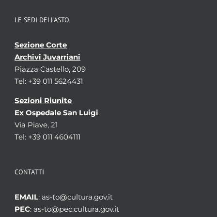
LE SEDI DELL’ASTO
Sezione Corte
Archivi Juvarriani
Piazza Castello, 209
Tel: +39 011 5624431
Sezioni Riunite
Ex Ospedale San Luigi
Via Piave, 21
Tel: +39 011 4604111
CONTATTI
EMAIL
: as-to@cultura.gov.it
PEC
: as-to@pec.cultura.gov.it