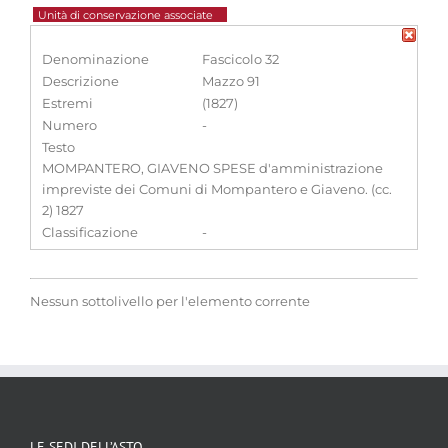
Unità di conservazione associate
Denominazione
Fascicolo 32
Descrizione
Mazzo 91
Estremi
(1827)
Numero
-
Testo
MOMPANTERO, GIAVENO SPESE d'amministrazione
impreviste dei Comuni di Mompantero e Giaveno. (cc.
2) 1827
Classificazione
-
Nessun sottolivello per l'elemento corrente
LE SEDI DELL’ASTO