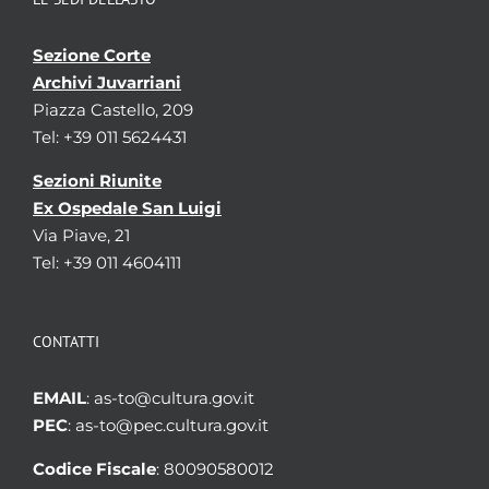
Sezione Corte
Archivi Juvarriani
Piazza Castello, 209
Tel: +39 011 5624431
Sezioni Riunite
Ex Ospedale San Luigi
Via Piave, 21
Tel: +39 011 4604111
CONTATTI
EMAIL
: as-to@cultura.gov.it
PEC
: as-to@pec.cultura.gov.it
Codice Fiscale
: 80090580012