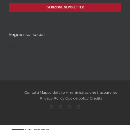
ISCRIZIONE NEWSLETTER
Seguici sui social
Facebook
Twitter
YouTube
Instagram
Contatti
Mappa del sito
Amministrazione trasparente
Privacy Policy
Cookie policy
Credits
Facebook
Twitter
YouTube
Instagram