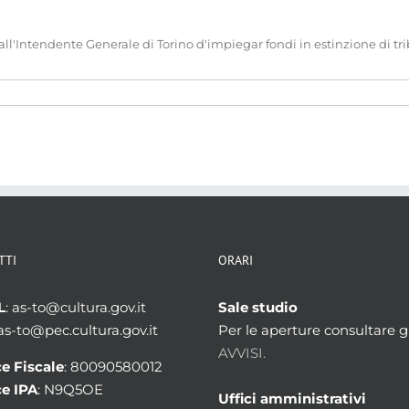
Intendente Generale di Torino d'impiegar fondi in estinzione di tribut
TTI
ORARI
L
: as-to@cultura.gov.it
Sale studio
 as-to@pec.cultura.gov.it
Per le aperture consultare gl
AVVISI.
e Fiscale
: 80090580012
e IPA
: N9Q5OE
Uffici amministrativi