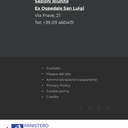
Sezioni Riunite
Ex Ospedale San Luigi
Via Piave, 21
Tel: +39 011 4604111
Contatti
Mappa del sito
Amministrazione trasparente
Privacy Policy
Cookie policy
Credits
Facebook
Twitter
YouTube
Instagra