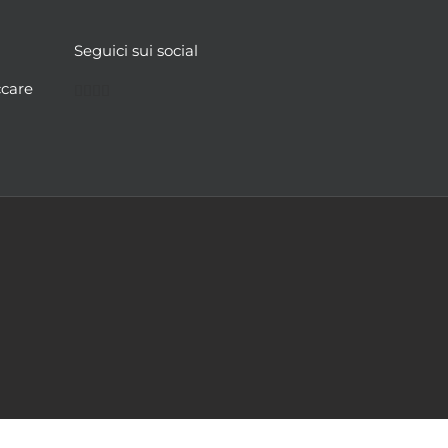
Seguici sui social
Facebook
Twitter
YouTube
Instagram
ccare