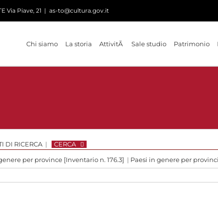
 Via Piave, 21
|
as-to@cultura.gov.it
Chi siamo
La storia
AttivitÃ
Sale studio
Patrimonio
I DI RICERCA
|
CERCA
genere per province [Inventario n. 176.3]
|
Paesi in genere per provinc