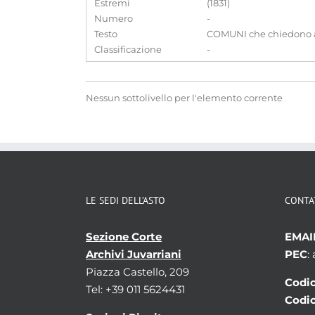
Estremi
(1831)
Numero
-
Testo
COMUNI che chiedono all'
Classificazione
-
Nessun sottolivello per l'elemento corrente
LE SEDI DELL’ASTO
CONTA
Sezione Corte
EMAI
Archivi Juvarriani
PEC
:
Piazza Castello, 209
Codic
Tel: +39 011 5624431
Codic