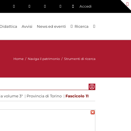
Accedi
Didattica
Avvisi
News ed eventi
Ricerca
Home
/
Naviga il patrimonio
/
Strumenti di ricerca
ia volume 3°
|
Provincia di Torino
|
Fascicolo 11