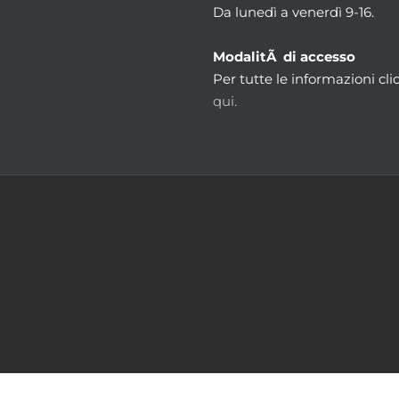
Da lunedì a venerdì 9-16.
ModalitÃ di accesso
Per tutte le informazioni cli
qui.
m