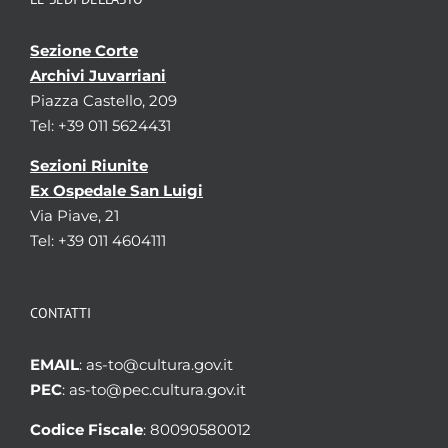
Sezione Corte
Archivi Juvarriani
Piazza Castello, 209
Tel: +39 011 5624431
Sezioni Riunite
Ex Ospedale San Luigi
Via Piave, 21
Tel: +39 011 4604111
CONTATTI
EMAIL
: as-to@cultura.gov.it
PEC
: as-to@pec.cultura.gov.it
Codice Fiscale
: 80090580012