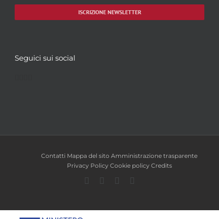
ISCRIZIONE NEWSLETTER
Seguici sui social
Facebook
Twitter
YouTube
Instagram
Contatti
Mappa del sito
Amministrazione trasparente
Privacy Policy
Cookie policy
Credits
Facebook
Twitter
YouTube
Instagram