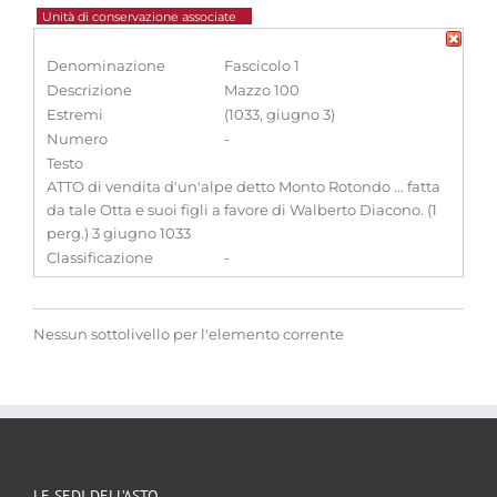
Unità di conservazione associate
Denominazione
Fascicolo 1
Descrizione
Mazzo 100
Estremi
(1033, giugno 3)
Numero
-
Testo
ATTO di vendita d'un'alpe detto Monto Rotondo ... fatta
da tale Otta e suoi figli a favore di Walberto Diacono. (1
perg.) 3 giugno 1033
Classificazione
-
Nessun sottolivello per l'elemento corrente
LE SEDI DELL’ASTO