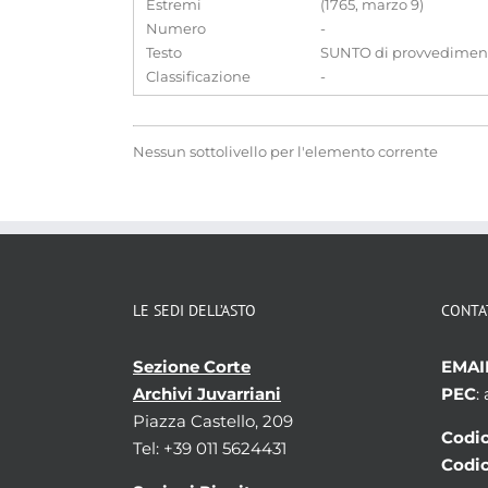
Estremi
(1765, marzo 9)
Numero
-
Testo
SUNTO di provvedimenti 
Classificazione
-
Nessun sottolivello per l'elemento corrente
LE SEDI DELL’ASTO
CONTA
Sezione Corte
EMAI
Archivi Juvarriani
PEC
:
Piazza Castello, 209
Codic
Tel: +39 011 5624431
Codic