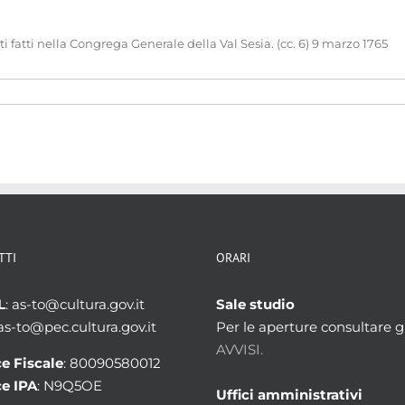
fatti nella Congrega Generale della Val Sesia. (cc. 6) 9 marzo 1765
TTI
ORARI
L
: as-to@cultura.gov.it
Sale studio
 as-to@pec.cultura.gov.it
Per le aperture consultare gl
AVVISI.
e Fiscale
: 80090580012
e IPA
: N9Q5OE
Uffici amministrativi