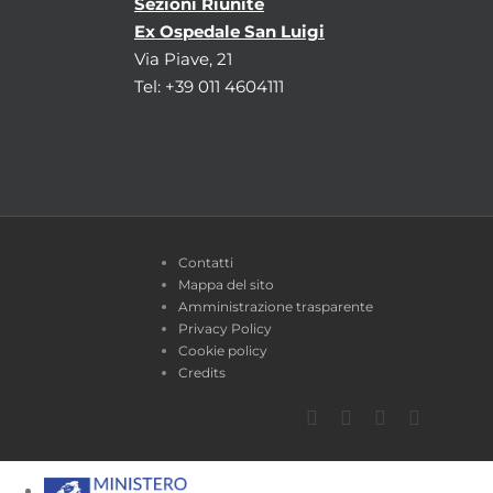
Sezioni Riunite
Ex Ospedale San Luigi
Via Piave, 21
Tel: +39 011 4604111
Contatti
Mappa del sito
Amministrazione trasparente
Privacy Policy
Cookie policy
Credits
Facebook
Twitter
YouTube
Instagra