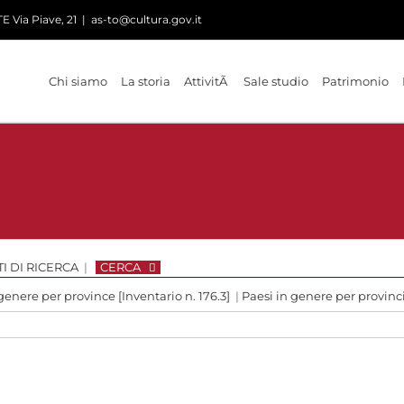
 Via Piave, 21
|
as-to@cultura.gov.it
Chi siamo
La storia
AttivitÃ
Sale studio
Patrimonio
I DI RICERCA
|
CERCA
genere per province [Inventario n. 176.3]
|
Paesi in genere per provinc