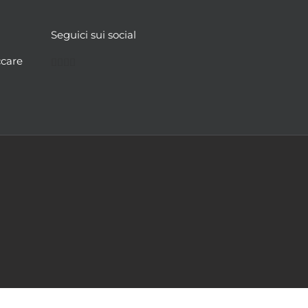
Seguici sui social
Facebook
Twitter
YouTube
Instagram
ccare