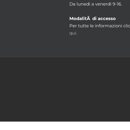
Da lunedì a venerdì 9-16.
ModalitÃ di accesso
Per tutte le informazioni cli
qui.
m