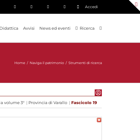
Accedi
Didattica
Avvisi
News ed eventi
Ricerca
Home
/
Naviga il patrimonio
/
Strumenti di ricerca
ia volume 3°
|
Provincia di Varallo
|
Fascicolo 19