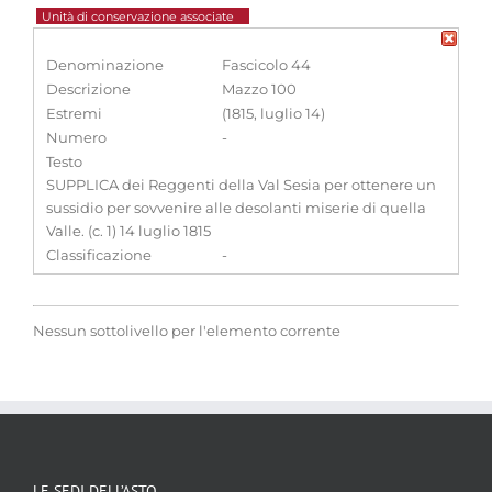
Unità di conservazione associate
Denominazione
Fascicolo 44
Descrizione
Mazzo 100
Estremi
(1815, luglio 14)
Numero
-
Testo
SUPPLICA dei Reggenti della Val Sesia per ottenere un
sussidio per sovvenire alle desolanti miserie di quella
Valle. (c. 1) 14 luglio 1815
Classificazione
-
Nessun sottolivello per l'elemento corrente
LE SEDI DELL’ASTO