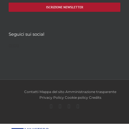
ISCRIZIONE NEWSLETTER
Seguici sui social
Facebook
Twitter
YouTube
Instagram
Contatti
Mappa del sito
Amministrazione trasparente
Privacy Policy
Cookie policy
Credits
Facebook
Twitter
YouTube
Instagram