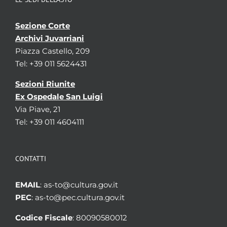
Sezione Corte
Archivi Juvarriani
Piazza Castello, 209
Tel: +39 011 5624431
Sezioni Riunite
Ex Ospedale San Luigi
Via Piave, 21
Tel: +39 011 4604111
CONTATTI
EMAIL
: as-to@cultura.gov.it
PEC
: as-to@pec.cultura.gov.it
Codice Fiscale
: 80090580012