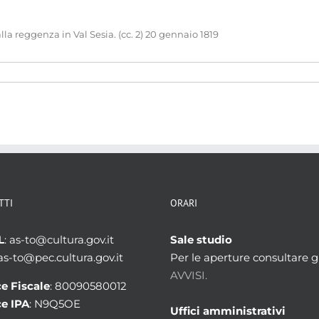
la reggenza in Val Sesia. (cc. 2) 20 gennaio 1819
TTI
ORARI
L
: as-to@cultura.gov.it
Sale studio
 as-to@pec.cultura.gov.it
Per le aperture consultare gl
AVVISI.
e Fiscale
: 80090580012
e IPA
: N9Q5OE
Uffici amministrativi