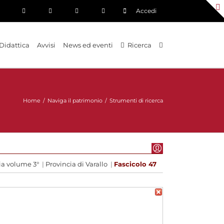
Accedi
Didattica
Avvisi
News ed eventi
Ricerca
Home
/
Naviga il patrimonio
/
Strumenti di ricerca
ia volume 3°
|
Provincia di Varallo
|
Fascicolo 47