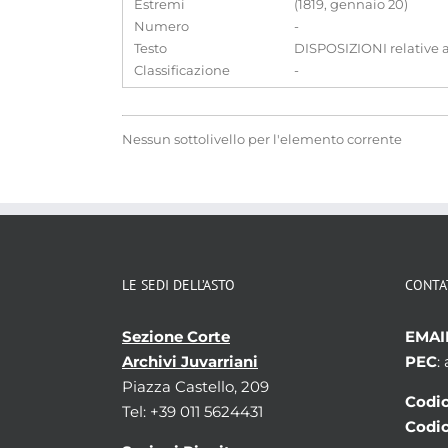
Estremi
(1819, gennaio 20)
Numero
-
Testo
DISPOSIZIONI relative al
Classificazione
-
Nessun sottolivello per l'elemento corrente
LE SEDI DELL’ASTO
CONTA
Sezione Corte
EMAI
Archivi Juvarriani
PEC
:
Piazza Castello, 209
Codic
Tel: +39 011 5624431
Codic