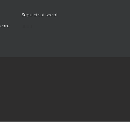
Seguici sui social
Facebook
Twitter
YouTube
Instagram
ccare