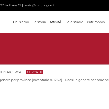
 Via Piave, 21
|
as-to@cultura.gov.it
Chi siamo
La storia
AttivitÃ
Sale studio
Patrimonio
I DI RICERCA
|
CERCA
genere per province [Inventario n. 176.3]
|
Paesi in genere per provinc