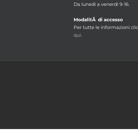
Da lunedì a venerdì 9-16.
ModalitÃ di accesso
Per tutte le informazioni cli
qui.
m