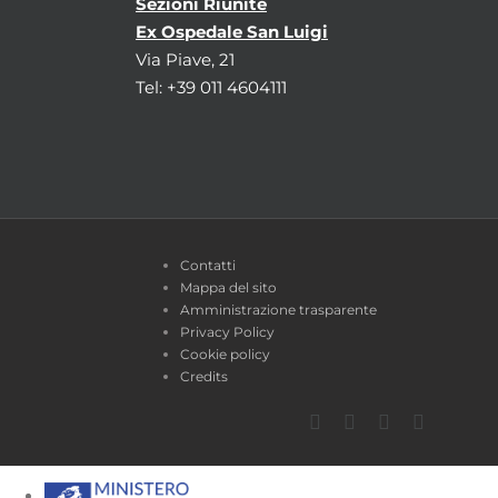
Sezioni Riunite
Ex Ospedale San Luigi
Via Piave, 21
Tel: +39 011 4604111
Contatti
Mappa del sito
Amministrazione trasparente
Privacy Policy
Cookie policy
Credits
Facebook
Twitter
YouTube
Instagra