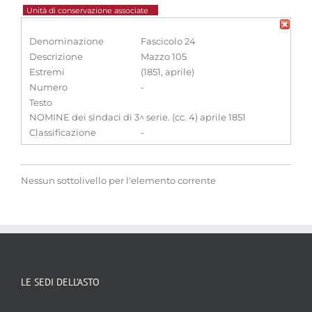
Unità di conservazione associate
Denominazione
Fascicolo 24
Descrizione
Mazzo 105
Estremi
(1851, aprile)
Numero
-
Testo
NOMINE dei sindaci di 3^ serie. (cc. 4) aprile 1851
Classificazione
-
Nessun sottolivello per l'elemento corrente
LE SEDI DELL’ASTO