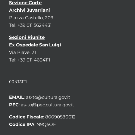
Sezione Corte
Archivi Juvarriani
Piazza Castello, 209
Tel: +39 011 5624431
Sezioni Riunite
Ex Ospedale San Luigi
Via Piave, 21
Tel: +39 011 4604111
CONTATTI
EMAIL
: as-to@cultura.gov.it
PEC
: as-to@pec.cultura.gov.it
Codice Fiscale
: 80090580012
Codice IPA
: N9Q5OE