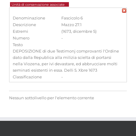
Unità di conservazione associate
Denominazione
Fascicolo 6
Descrizione
Mazzo 27.1
Estremi
(1673, dicembre 5)
Numero
-
Testo
DEPOSIZIONE di due Testimonj comprovanti l'Ordine
dato dalla Republica alla milizia scielta di portarsi
nella Viozena, per ivi devastare, ed abbrucciare molti
seminati esistenti in essa. Delli 5. Xbre 1673
Classificazione
-
Nessun sottolivello per l'elemento corrente