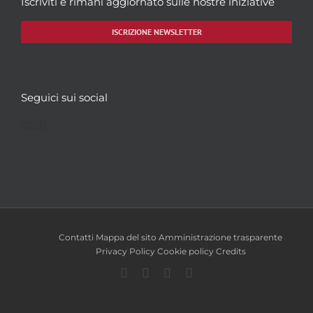
Iscriviti e rimani aggiornato sulle nostre iniziative
ISCRIZIONE NEWSLETTER
Seguici sui social
Facebook
Twitter
YouTube
Instagram
Contatti
Mappa del sito
Amministrazione trasparente
Privacy Policy
Cookie policy
Credits
Facebook
Twitter
YouTube
Instagram