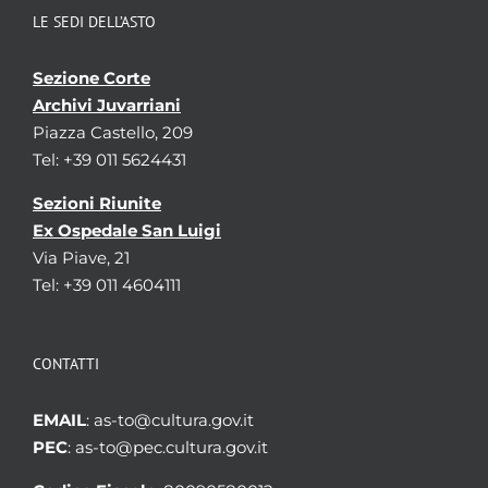
LE SEDI DELL’ASTO
Sezione Corte
Archivi Juvarriani
Piazza Castello, 209
Tel: +39 011 5624431
Sezioni Riunite
Ex Ospedale San Luigi
Via Piave, 21
Tel: +39 011 4604111
CONTATTI
EMAIL
: as-to@cultura.gov.it
PEC
: as-to@pec.cultura.gov.it