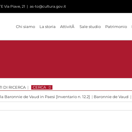
 Via Piave, 21
|
as-to@cultura.gov.it
Chi siamo
La storia
AttivitÃ
Sale studio
Patrimonio
I DI RICERCA
|
CERCA
 la Baronnie de Vaud in Paesi [Inventario n. 12.2]
|
Baronnie de Vaud