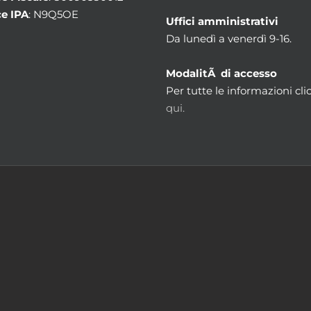
e IPA
: N9Q5OE
Uffici amministrativi
Da lunedì a venerdì 9-16.
ModalitÃ di accesso
Per tutte le informazioni cli
qui.
m