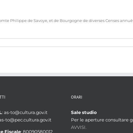
mte Philippe de Savoye, et de Bourgogne de diverses Censes annuèlle
TTI
ORARI
L
: as-to@cultura.gov.it
Sale studio
 as-to@pec.cultura.gov.it
Per le aperture consultare gl
AVVISI.
e Fiscale
: 80090580012