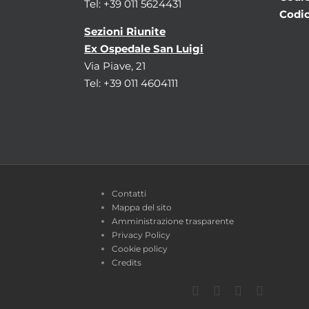
Tel: +39 011 5624431
Codic
Sezioni Riunite
Ex Ospedale San Luigi
Via Piave, 21
Tel: +39 011 4604111
Contatti
Mappa del sito
Amministrazione trasparente
Privacy Policy
Cookie policy
Credits
Facebook
Twitter
YouTube
Instagra