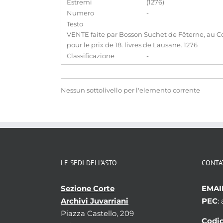
Estremi
(1276)
Numero
-
Testo
VENTE faite par Bosson Suchet de Fêterne, au Co
pour le prix de 18. livres de Lausane. 1276
Classificazione
-
Nessun sottolivello per l'elemento corrente
LE SEDI DELL’ASTO
CONTA
Sezione Corte
EMAI
Archivi Juvarriani
PEC
:
Piazza Castello, 209
Codic