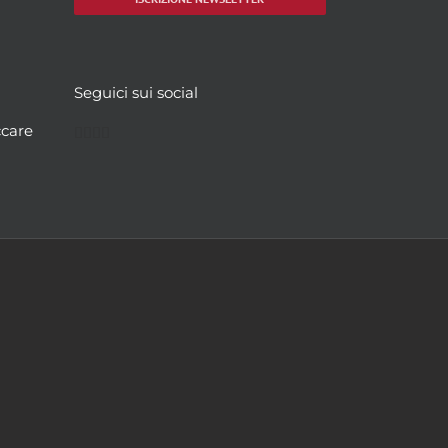
Seguici sui social
Facebook
Twitter
YouTube
Instagram
ccare