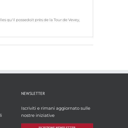
s qu'il possedoit près de la Tour de Vevey,
NEWSLETTER
Iscriviti e rimani aggiornato sulle
i
nostre iniziative
ISCRIZIONE NEWSLETTER