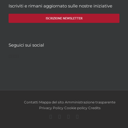
Iscriviti e rimani aggiornato sulle nostre iniziative
ISCRIZIONE NEWSLETTER
Seguici sui social
Facebook
Twitter
YouTube
Instagram
Contatti
Mappa del sito
Amministrazione trasparente
Privacy Policy
Cookie policy
Credits
Facebook
Twitter
YouTube
Instagram