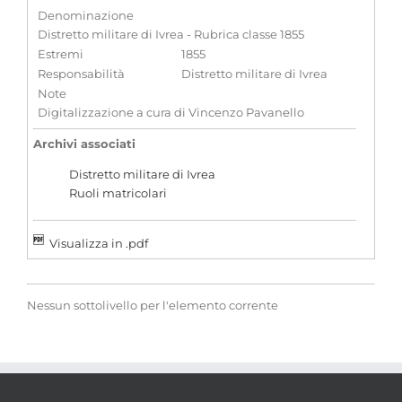
Denominazione
Distretto militare di Ivrea - Rubrica classe 1855
Estremi
1855
Responsabilità
Distretto militare di Ivrea
Note
Digitalizzazione a cura di Vincenzo Pavanello
Archivi associati
Distretto militare di Ivrea
Ruoli matricolari
Visualizza in .pdf
Nessun sottolivello per l'elemento corrente