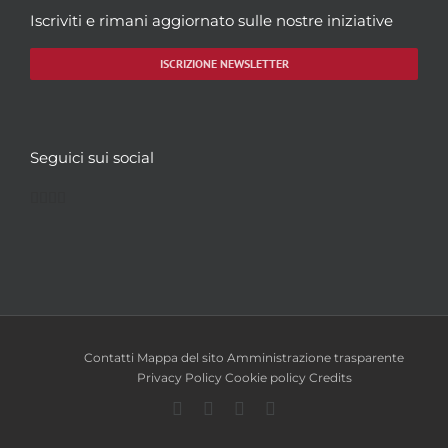
Iscriviti e rimani aggiornato sulle nostre iniziative
ISCRIZIONE NEWSLETTER
Seguici sui social
Facebook
Twitter
YouTube
Instagram
Contatti
Mappa del sito
Amministrazione trasparente
Privacy Policy
Cookie policy
Credits
Facebook
Twitter
YouTube
Instagram