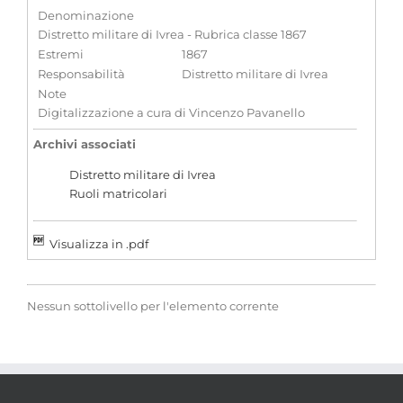
Denominazione
Distretto militare di Ivrea - Rubrica classe 1867
Estremi
1867
Responsabilità
Distretto militare di Ivrea
Note
Digitalizzazione a cura di Vincenzo Pavanello
Archivi associati
Distretto militare di Ivrea
Ruoli matricolari
Visualizza in .pdf
Nessun sottolivello per l'elemento corrente